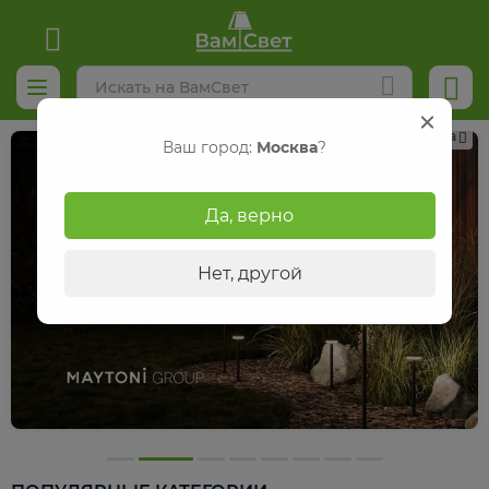
Реклама
Ваш город:
Москва
?
Да, верно
Нет, другой