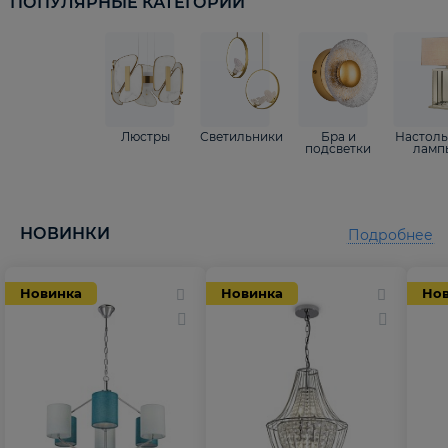
ПОПУЛЯРНЫЕ КАТЕГОРИИ
Люстры
Светильники
Бра и
Настол
подсветки
ламп
НОВИНКИ
Подробнее
Новинка
Новинка
Но