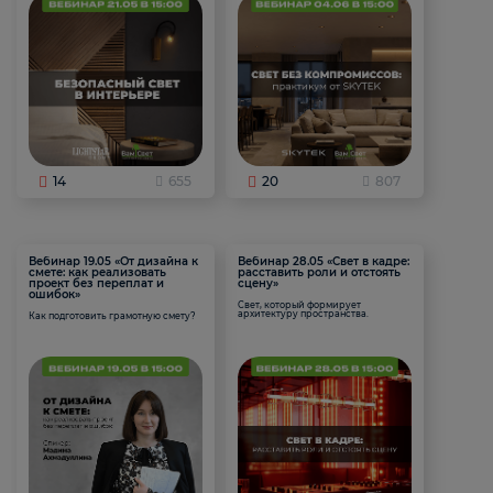
14
655
20
807
Вебинар 19.05 «От дизайна к
Вебинар 28.05 «Свет в кадре:
смете: как реализовать
расставить роли и отстоять
проект без переплат и
сцену»
ошибок»
Свет, который формирует
архитектуру пространства.
Как подготовить грамотную смету?