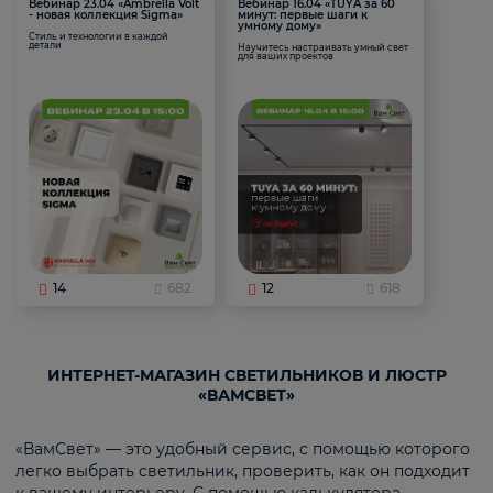
Вебинар 23.04 «Ambrella Volt
Вебинар 16.04 «TUYA за 60
- новая коллекция Sigma»
минут: первые шаги к
умному дому»
Стиль и технологии в каждой
детали
Научитесь настраивать умный свет
для ваших проектов
14
682
12
618
ИНТЕРНЕТ-МАГАЗИН СВЕТИЛЬНИКОВ И ЛЮСТР
«ВАМСВЕТ»
«ВамСвет» — это удобный сервис, с помощью которого
легко выбрать светильник, проверить, как он подходит