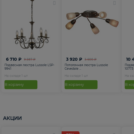
6 710 ₽
3 920 ₽
10 
9 587 ₽
5 600 ₽
Подвесная люстра Lussole LSP-
Потолочная люстра Lussole
Подве
9941
Cevedale ...
10773
На складе
1
шт
На складе
1
шт
На с
В корзину
В корзину
В ко
АКЦИИ