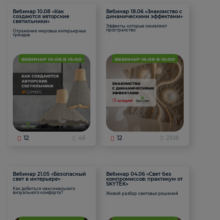
Вебинар 10.08 «Как
Вебинар 18.06 «Знакомство с
создаются авторские
динамическими эффектами»
светильники»
Эффекты, которые оживляют
пространство
Отражение мировых интерьерных
трендов
12
46
12
2106
Вебинар 21.05 «Безопасный
Вебинар 04.06 «Свет без
свет в интерьере»
компромиссов: практикум от
SKYTEK»
Как добиться максимального
визуального комфорта?
Живой разбор световых решений