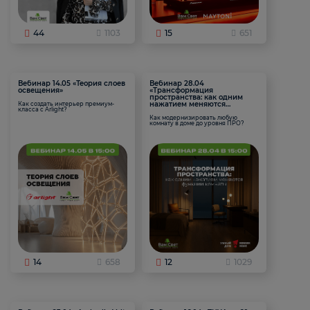
44
1103
15
651
Вебинар 14.05 «Теория слоев
Вебинар 28.04
освещения»
«Трансформация
пространства: как одним
нажатием меняются
Как создать интерьер премиум-
класса с Arlight?
функции комнаты
Как модернизировать любую
комнату в доме до уровня ПРО?
14
658
12
1029