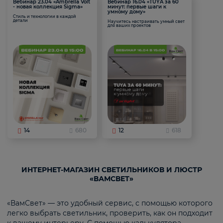
Вебинар 23.04 «Ambrella Volt
Вебинар 16.04 «TUYA за 60
- новая коллекция Sigma»
минут: первые шаги к
умному дому»
Стиль и технологии в каждой
детали
Научитесь настраивать умный свет
для ваших проектов
14
680
12
618
ИНТЕРНЕТ-МАГАЗИН СВЕТИЛЬНИКОВ И ЛЮСТР
«ВАМСВЕТ»
«ВамСвет» — это удобный сервис, с помощью которого
легко выбрать светильник, проверить, как он подходит