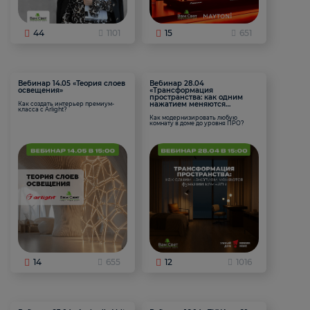
44
1101
15
651
Вебинар 14.05 «Теория слоев
Вебинар 28.04
освещения»
«Трансформация
пространства: как одним
нажатием меняются
Как создать интерьер премиум-
класса с Arlight?
функции комнаты
Как модернизировать любую
комнату в доме до уровня ПРО?
14
655
12
1016