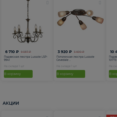
6 710 ₽
3 920 ₽
10 
9 587 ₽
5 600 ₽
Подвесная люстра Lussole LSP-
Потолочная люстра Lussole
Подве
9941
Cevedale ...
10773
На складе
1
шт
На складе
1
шт
На с
В корзину
В корзину
В ко
АКЦИИ