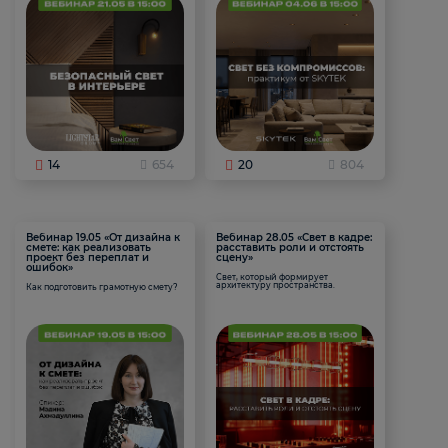
14
654
20
804
Вебинар 19.05 «От дизайна к
Вебинар 28.05 «Свет в кадре:
смете: как реализовать
расставить роли и отстоять
проект без переплат и
сцену»
ошибок»
Свет, который формирует
архитектуру пространства.
Как подготовить грамотную смету?