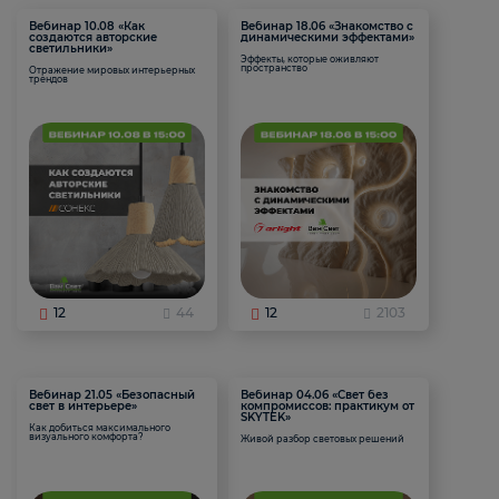
Вебинар 10.08 «Как
Вебинар 18.06 «Знакомство с
создаются авторские
динамическими эффектами»
светильники»
Эффекты, которые оживляют
пространство
Отражение мировых интерьерных
трендов
12
44
12
2103
Вебинар 21.05 «Безопасный
Вебинар 04.06 «Свет без
свет в интерьере»
компромиссов: практикум от
SKYTEK»
Как добиться максимального
визуального комфорта?
Живой разбор световых решений