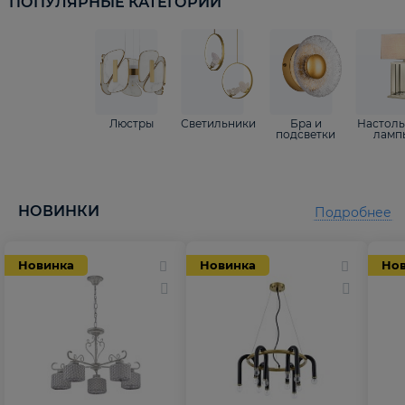
ПОПУЛЯРНЫЕ КАТЕГОРИИ
Люстры
Светильники
Бра и
Настол
подсветки
ламп
НОВИНКИ
Подробнее
Новинка
Новинка
Но