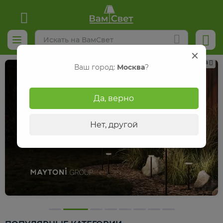
Реклама
Ваш город:
Москва
?
Да, верно
Нет, другой