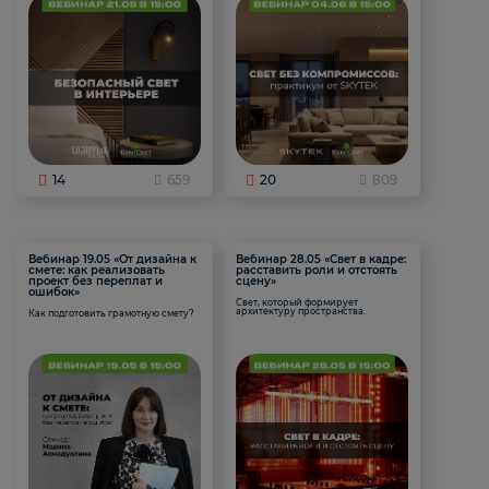
14
659
20
809
Вебинар 19.05 «От дизайна к
Вебинар 28.05 «Свет в кадре:
смете: как реализовать
расставить роли и отстоять
проект без переплат и
сцену»
ошибок»
Свет, который формирует
архитектуру пространства.
Как подготовить грамотную смету?