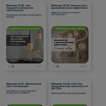
Вебинар 10.08 «Как
Вебинар 18.06 «Знакомство с
создаются авторские
динамическими эффектами»
светильники»
Эффекты, которые оживляют
пространство
Отражение мировых интерьерных
трендов
12
47
12
2109
Вебинар 21.05 «Безопасный
Вебинар 04.06 «Свет без
свет в интерьере»
компромиссов: практикум от
SKYTEK»
Как добиться максимального
визуального комфорта?
Живой разбор световых решений