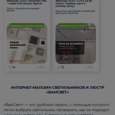
Вебинар 23.04 «Ambrella Volt
Вебинар 16.04 «TUYA за 60
- новая коллекция Sigma»
минут: первые шаги к
умному дому»
Стиль и технологии в каждой
детали
Научитесь настраивать умный свет
для ваших проектов
14
686
12
620
ИНТЕРНЕТ-МАГАЗИН СВЕТИЛЬНИКОВ И ЛЮСТР
«ВАМСВЕТ»
«ВамСвет» — это удобный сервис, с помощью которого
легко выбрать светильник, проверить, как он подходит