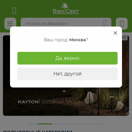
Реклама
Ваш город:
Москва
?
Да, верно
Нет, другой