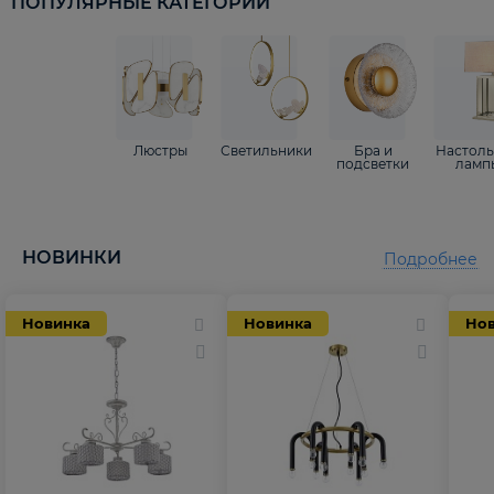
ПОПУЛЯРНЫЕ КАТЕГОРИИ
Люстры
Светильники
Бра и
Настол
подсветки
ламп
НОВИНКИ
Подробнее
Новинка
Новинка
Но