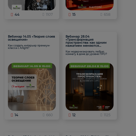
44
1107
15
658
Вебинар 14.05 «Теория слоев
Вебинар 28.04
освещения»
«Трансформация
пространства: как одним
нажатием меняются
Как создать интерьер премиум-
класса с Arlight?
функции комнаты
Как модернизировать любую
комнату в доме до уровня ПРО?
14
660
12
1125