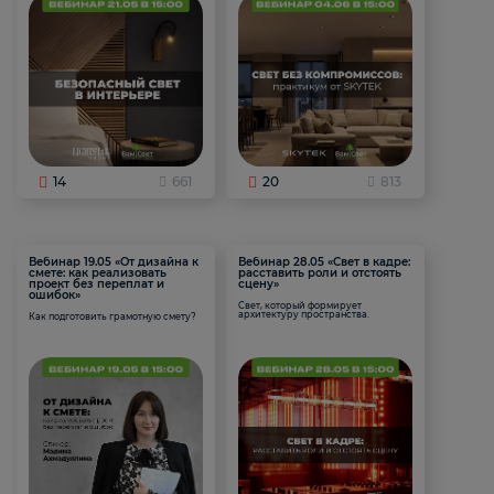
14
661
20
813
Вебинар 19.05 «От дизайна к
Вебинар 28.05 «Свет в кадре:
смете: как реализовать
расставить роли и отстоять
проект без переплат и
сцену»
ошибок»
Свет, который формирует
архитектуру пространства.
Как подготовить грамотную смету?