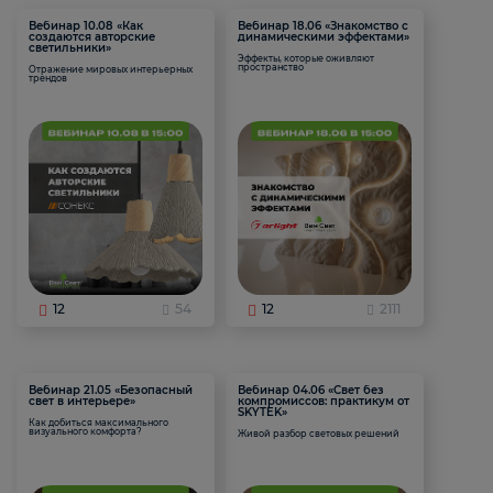
Вебинар 10.08 «Как
Вебинар 18.06 «Знакомство с
создаются авторские
динамическими эффектами»
светильники»
Эффекты, которые оживляют
пространство
Отражение мировых интерьерных
трендов
12
54
12
2111
Вебинар 21.05 «Безопасный
Вебинар 04.06 «Свет без
свет в интерьере»
компромиссов: практикум от
SKYTEK»
Как добиться максимального
визуального комфорта?
Живой разбор световых решений