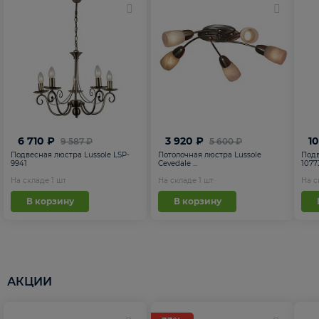
6 710 ₽
3 920 ₽
1
9 587 ₽
5 600 ₽
Подвесная люстра Lussole LSP-
Потолочная люстра Lussole
Подв
9941
Cevedale ...
1077
На складе
1
шт
На складе
1
шт
На 
В корзину
В корзину
АКЦИИ