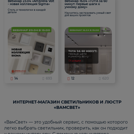
Вебинар 23.04 «Ambrella Volt
Вебинар 16.04 «TUYA за 60
- новая коллекция Sigma»
минут: первые шаги к
умному дому»
Стиль и технологии в каждой
детали
Научитесь настраивать умный свет
для ваших проектов
14
693
12
620
ИНТЕРНЕТ-МАГАЗИН СВЕТИЛЬНИКОВ И ЛЮСТР
«ВАМСВЕТ»
«ВамСвет» — это удобный сервис, с помощью которого
легко выбрать светильник, проверить, как он подходит