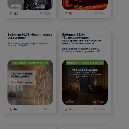
44
1109
15
664
Вебинар 14.05 «Теория слоев
Вебинар 28.04
освещения»
«Трансформация
пространства: как одним
нажатием меняются
Как создать интерьер премиум-
класса с Arlight?
функции комнаты
Как модернизировать любую
комнату в доме до уровня ПРО?
14
663
12
1196