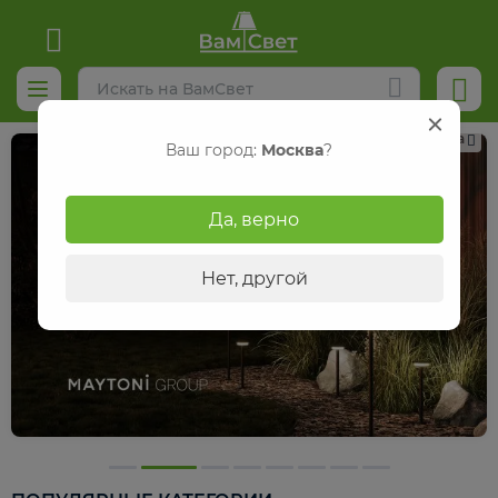
Реклама
Ваш город:
Москва
?
Да, верно
Нет, другой