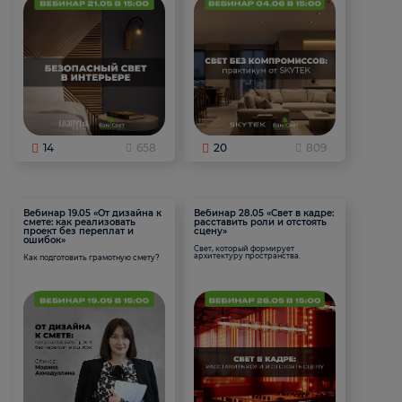
14
658
20
809
Вебинар 19.05 «От дизайна к
Вебинар 28.05 «Свет в кадре:
смете: как реализовать
расставить роли и отстоять
проект без переплат и
сцену»
ошибок»
Свет, который формирует
архитектуру пространства.
Как подготовить грамотную смету?