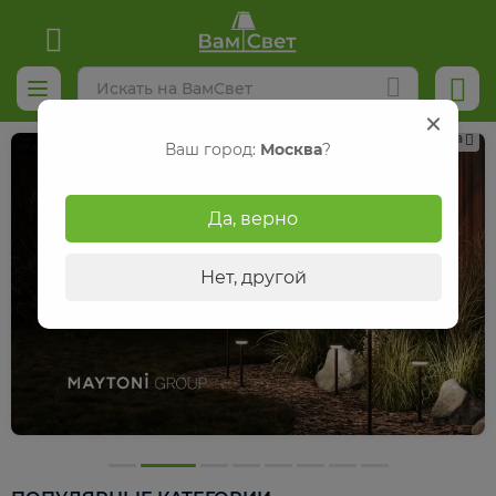
Реклама
Ваш город:
Москва
?
Да, верно
Нет, другой