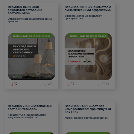
Вебинар 10.08 «Как
Вебинар 18.06 «Знакомство с
создаются авторские
динамическими эффектами»
светильники»
Эффекты, которые оживляют
пространство
Отражение мировых интерьерных
трендов
12
47
12
2109
Вебинар 21.05 «Безопасный
Вебинар 04.06 «Свет без
свет в интерьере»
компромиссов: практикум от
SKYTEK»
Как добиться максимального
визуального комфорта?
Живой разбор световых решений