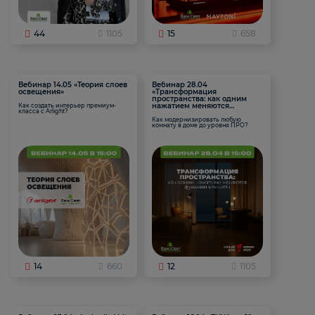
44
1105
15
658
Вебинар 14.05 «Теория слоев
Вебинар 28.04
освещения»
«Трансформация
пространства: как одним
нажатием меняются
Как создать интерьер премиум-
класса с Arlight?
функции комнаты
Как модернизировать любую
комнату в доме до уровня ПРО?
14
660
12
1105