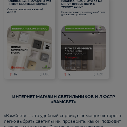
Вебинар 23.04 «Ambrella Volt
Вебинар 16.04 «TUYA за 60
- новая коллекция Sigma»
минут: первые шаги к
умному дому»
Стиль и технологии в каждой
детали
Научитесь настраивать умный свет
для ваших проектов
14
686
12
620
ИНТЕРНЕТ-МАГАЗИН СВЕТИЛЬНИКОВ И ЛЮСТР
«ВАМСВЕТ»
«ВамСвет» — это удобный сервис, с помощью которого
легко выбрать светильник, проверить, как он подходит