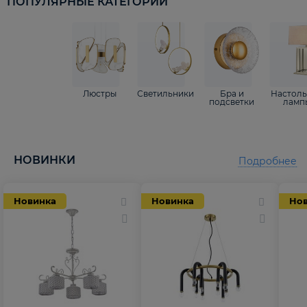
ПОПУЛЯРНЫЕ КАТЕГОРИИ
Люстры
Светильники
Бра и
Настол
подсветки
ламп
НОВИНКИ
Подробнее
Новинка
Новинка
Но