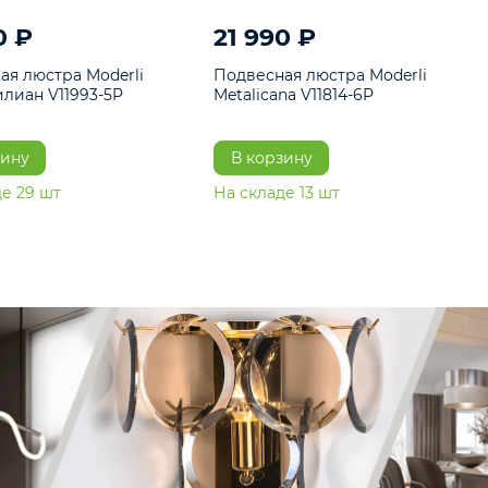
17 290 ₽
21 990 ₽
Подвесная люстра Moderli
Подвесная люстра
Максимилиан V11993-5P
Metalicana V11814-
В корзину
В корзину
На складе
29
шт
На складе
13
шт