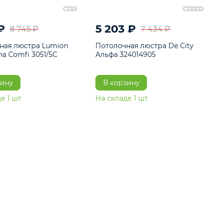
6 121 ₽
5 203 ₽
8 745 ₽
7 43
Потолочная люстра Lumion
Потолочная люстра
Colombina Comfi 3051/5C
Альфа 324014905
В корзину
В корзину
На складе
1
шт
На складе
1
шт