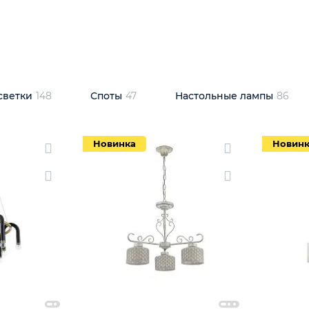
одсветки
148
Споты
47
Настольные лампы
86
Новинка