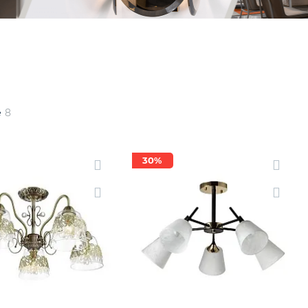
ие
8
30%
30%