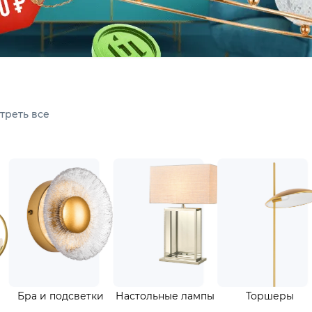
мотреть все
ветильники
Бра и подсветки
Настольные 