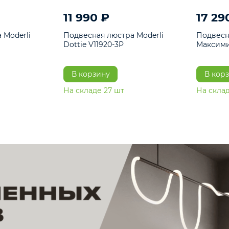
11 990 ₽
юстра Moderli
Подвесная люстра Moderli
12P
Dottie V11920-3P
В корзину
шт
На складе
27
шт