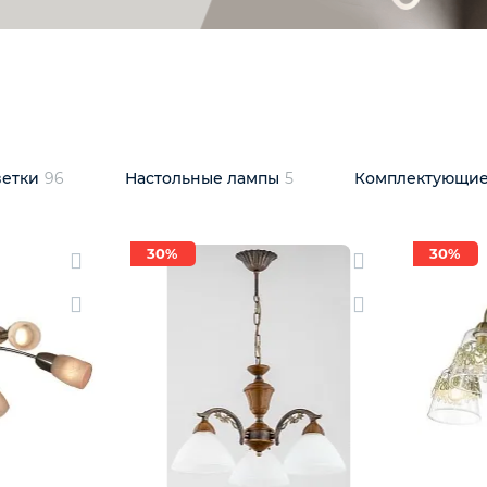
светки
96
Настольные лампы
5
Комплектующ
30%