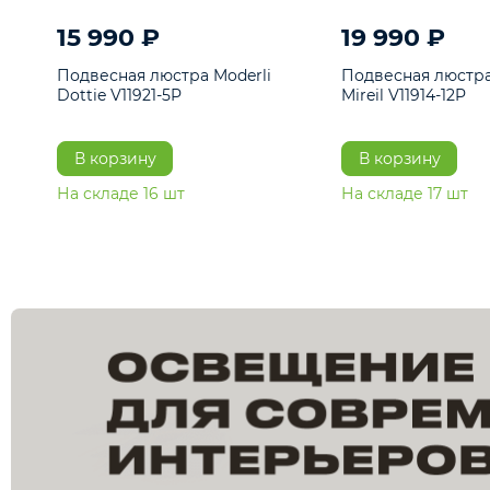
15 990 ₽
19 990 ₽
Подвесная люстра Moderli
Подвесная л
Dottie V11921-5P
Mireil V11914-
В корзину
В корзину
На складе
16
шт
На складе
17