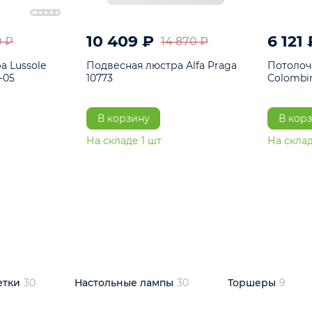
10 409 ₽
5 600 ₽
14 870 ₽
люстра Lussole
Подвесная люстра Alfa Praga
-6907-05
10773
В корзину
т
На складе
1
шт
светки
30
Настольные лампы
30
Торшеры
9