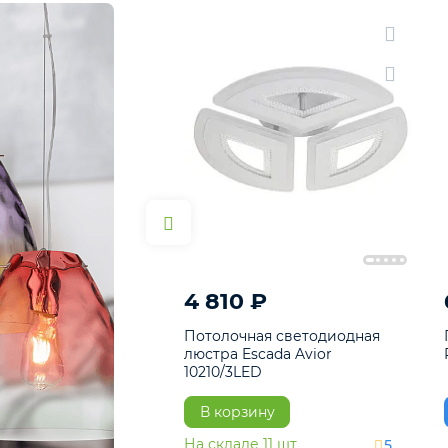
4 810 ₽
Потолочная светодиодная
люстра Escada Avior
10210/3LED
В корзину
На складе
11
шт
5