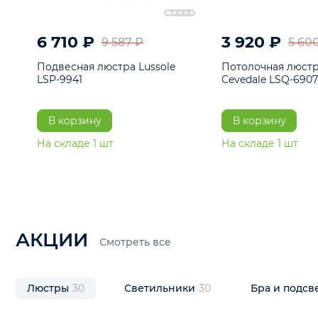
6 710 ₽
3 920 ₽
9 587 ₽
Подвесная люстра Lussole LSP-
Потолочная 
9941
Cevedale LSQ
В корзину
В корзину
На складе
1
шт
На складе
1
ш
АКЦИИ
Смотреть все
Люстры
30
Светильники
30
Бра и под