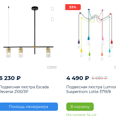
33%
6 230 ₽
4 490 ₽
6 680 
Подвесная люстра Escada
Подвесная люстра L
Reverse 2100/3P
Suspentioni Lotte 371
Помощь менеджера
В корзину
На складе
14
шт