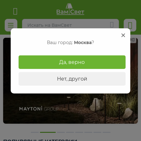
Реклама
Ваш город:
Москва
?
Да, верно
Нет, другой