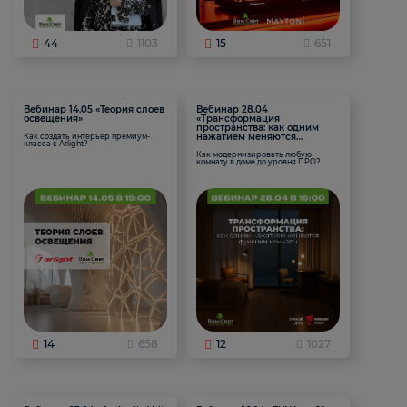
44
1103
15
651
Вебинар 14.05 «Теория слоев
Вебинар 28.04
освещения»
«Трансформация
пространства: как одним
нажатием меняются
Как создать интерьер премиум-
класса с Arlight?
функции комнаты
Как модернизировать любую
комнату в доме до уровня ПРО?
14
658
12
1027