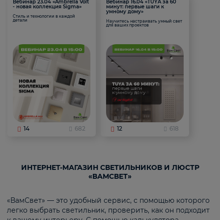
Вебинар 23.04 «Ambrella Volt
Вебинар 16.04 «TUYA за 60
- новая коллекция Sigma»
минут: первые шаги к
умному дому»
Стиль и технологии в каждой
детали
Научитесь настраивать умный свет
для ваших проектов
14
682
12
618
ИНТЕРНЕТ-МАГАЗИН СВЕТИЛЬНИКОВ И ЛЮСТР
«ВАМСВЕТ»
«ВамСвет» — это удобный сервис, с помощью которого
легко выбрать светильник, проверить, как он подходит