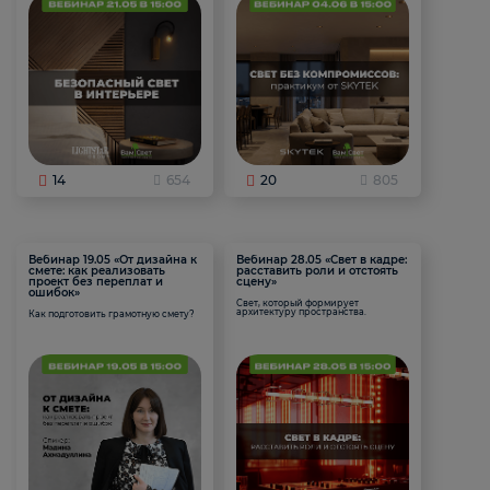
14
654
20
805
Вебинар 19.05 «От дизайна к
Вебинар 28.05 «Свет в кадре:
смете: как реализовать
расставить роли и отстоять
проект без переплат и
сцену»
ошибок»
Свет, который формирует
архитектуру пространства.
Как подготовить грамотную смету?