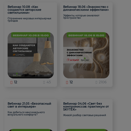
Вебинар 10.08 «Как
Вебинар 18.06 «Знакомство с
создаются авторские
динамическими эффектами»
светильники»
Эффекты, которые оживляют
пространство
Отражение мировых интерьерных
трендов
12
45
12
2106
Вебинар 21.05 «Безопасный
Вебинар 04.06 «Свет без
свет в интерьере»
компромиссов: практикум от
SKYTEK»
Как добиться максимального
визуального комфорта?
Живой разбор световых решений