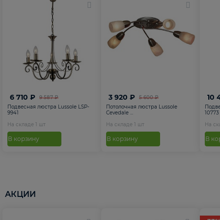
6 710 ₽
3 920 ₽
10 
9 587 ₽
5 600 ₽
Подвесная люстра Lussole LSP-
Потолочная люстра Lussole
Подве
9941
Cevedale ...
10773
На складе
1
шт
На складе
1
шт
На с
В корзину
В корзину
В ко
АКЦИИ