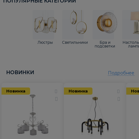
ПОПУЛЯРНЫЕ КАТЕГОРИИ
Люстры
Светильники
Бра и
Настол
подсветки
ламп
НОВИНКИ
Подробнее
Новинка
Новинка
Но