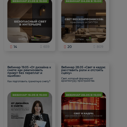
14
659
20
809
Вебинар 19.05 «От дизайна к
Вебинар 28.05 «Свет в кадре:
смете: как реализовать
расставить роли и отстоять
проект без переплат и
сцену»
ошибок»
Свет, который формирует
архитектуру пространства.
Как подготовить грамотную смету?