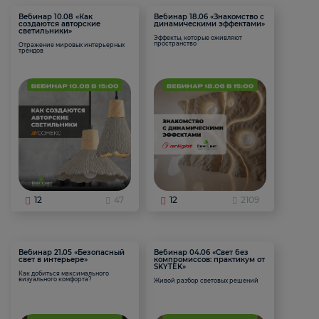
Вебинар 10.08 «Как
Вебинар 18.06 «Знакомство с
создаются авторские
динамическими эффектами»
светильники»
Эффекты, которые оживляют
пространство
Отражение мировых интерьерных
трендов
12
47
12
2109
Вебинар 21.05 «Безопасный
Вебинар 04.06 «Свет без
свет в интерьере»
компромиссов: практикум от
SKYTEK»
Как добиться максимального
визуального комфорта?
Живой разбор световых решений