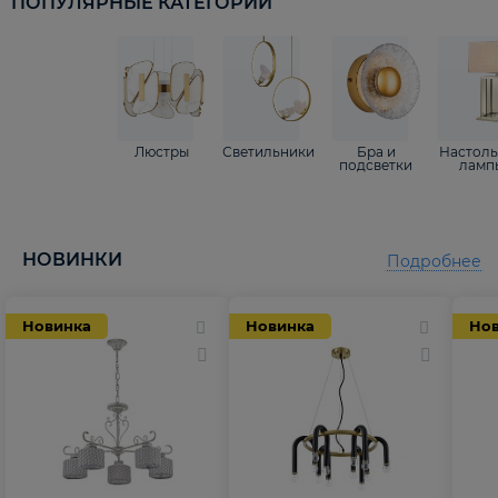
ПОПУЛЯРНЫЕ КАТЕГОРИИ
Люстры
Светильники
Бра и
Настол
подсветки
ламп
НОВИНКИ
Подробнее
Новинка
Новинка
Но