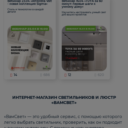
Вебинар 23.04 «Ambrella Volt
Вебинар 16.04 «TUYA за 60
- новая коллекция Sigma»
минут: первые шаги к
умному дому»
Стиль и технологии в каждой
детали
Научитесь настраивать умный свет
для ваших проектов
14
686
12
620
ИНТЕРНЕТ-МАГАЗИН СВЕТИЛЬНИКОВ И ЛЮСТР
«ВАМСВЕТ»
«ВамСвет» — это удобный сервис, с помощью которого
легко выбрать светильник, проверить, как он подходит