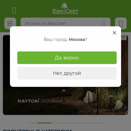
Реклама
Ваш город:
Москва
?
Да, верно
Нет, другой