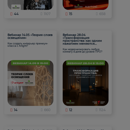
44
1107
15
658
Вебинар 14.05 «Теория слоев
Вебинар 28.04
освещения»
«Трансформация
пространства: как одним
нажатием меняются
Как создать интерьер премиум-
класса с Arlight?
функции комнаты
Как модернизировать любую
комнату в доме до уровня ПРО?
14
660
12
1124