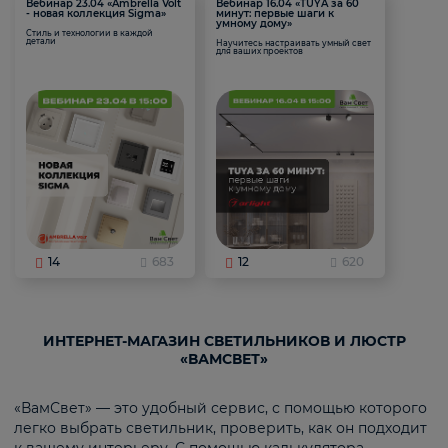
Вебинар 23.04 «Ambrella Volt
Вебинар 16.04 «TUYA за 60
- новая коллекция Sigma»
минут: первые шаги к
умному дому»
Стиль и технологии в каждой
детали
Научитесь настраивать умный свет
для ваших проектов
14
683
12
620
ИНТЕРНЕТ-МАГАЗИН СВЕТИЛЬНИКОВ И ЛЮСТР
«ВАМСВЕТ»
«ВамСвет» — это удобный сервис, с помощью которого
легко выбрать светильник, проверить, как он подходит