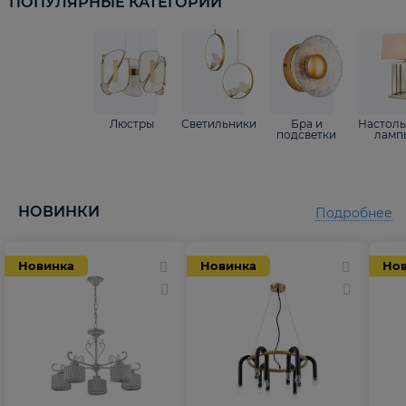
ПОПУЛЯРНЫЕ КАТЕГОРИИ
Люстры
Светильники
Бра и
Настол
подсветки
ламп
НОВИНКИ
Подробнее
Новинка
Новинка
Но