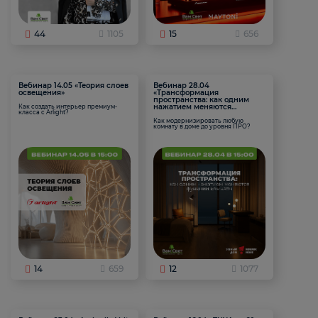
44
1105
15
656
Вебинар 14.05 «Теория слоев
Вебинар 28.04
освещения»
«Трансформация
пространства: как одним
нажатием меняются
Как создать интерьер премиум-
класса с Arlight?
функции комнаты
Как модернизировать любую
комнату в доме до уровня ПРО?
14
659
12
1077