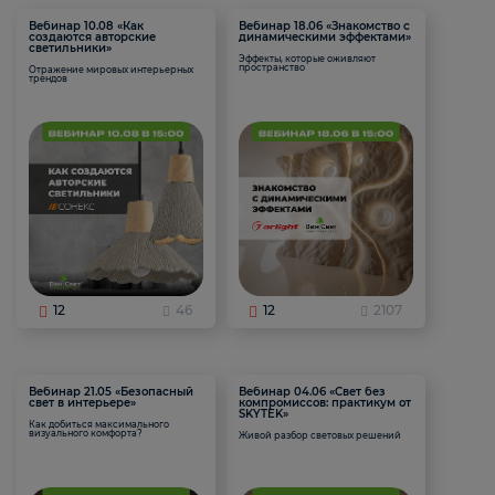
Вебинар 10.08 «Как
Вебинар 18.06 «Знакомство с
создаются авторские
динамическими эффектами»
светильники»
Эффекты, которые оживляют
пространство
Отражение мировых интерьерных
трендов
12
46
12
2107
Вебинар 21.05 «Безопасный
Вебинар 04.06 «Свет без
свет в интерьере»
компромиссов: практикум от
SKYTEK»
Как добиться максимального
визуального комфорта?
Живой разбор световых решений