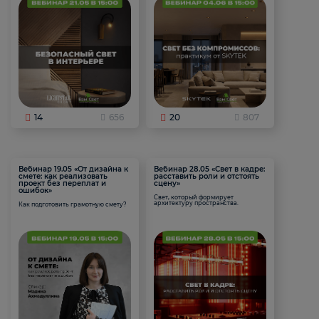
14
656
20
807
Вебинар 19.05 «От дизайна к
Вебинар 28.05 «Свет в кадре:
смете: как реализовать
расставить роли и отстоять
проект без переплат и
сцену»
ошибок»
Свет, который формирует
архитектуру пространства.
Как подготовить грамотную смету?