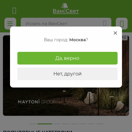
Реклама
Ваш город:
Москва
?
Да, верно
Нет, другой