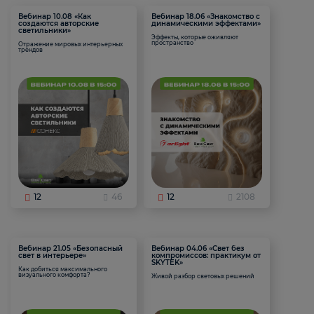
Вебинар 10.08 «Как
Вебинар 18.06 «Знакомство с
создаются авторские
динамическими эффектами»
светильники»
Эффекты, которые оживляют
пространство
Отражение мировых интерьерных
трендов
12
46
12
2108
Вебинар 21.05 «Безопасный
Вебинар 04.06 «Свет без
свет в интерьере»
компромиссов: практикум от
SKYTEK»
Как добиться максимального
визуального комфорта?
Живой разбор световых решений