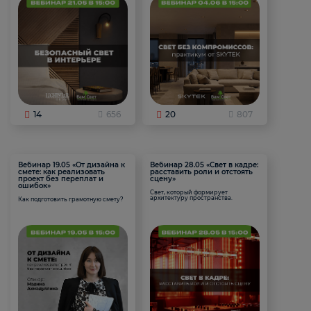
14
656
20
807
Вебинар 19.05 «От дизайна к
Вебинар 28.05 «Свет в кадре:
смете: как реализовать
расставить роли и отстоять
проект без переплат и
сцену»
ошибок»
Свет, который формирует
архитектуру пространства.
Как подготовить грамотную смету?