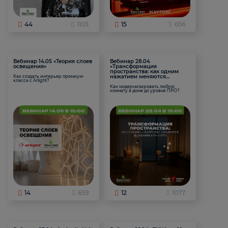
44
1105
15
656
Вебинар 14.05 «Теория слоев
Вебинар 28.04
освещения»
«Трансформация
пространства: как одним
нажатием меняются
Как создать интерьер премиум-
класса с Arlight?
функции комнаты
Как модернизировать любую
комнату в доме до уровня ПРО?
14
659
12
1077