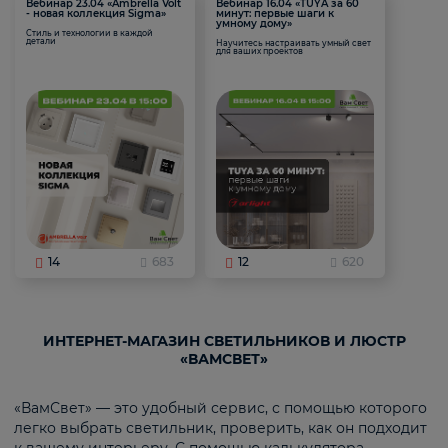
Вебинар 23.04 «Ambrella Volt
Вебинар 16.04 «TUYA за 60
- новая коллекция Sigma»
минут: первые шаги к
умному дому»
Стиль и технологии в каждой
детали
Научитесь настраивать умный свет
для ваших проектов
14
683
12
620
ИНТЕРНЕТ-МАГАЗИН СВЕТИЛЬНИКОВ И ЛЮСТР
«ВАМСВЕТ»
«ВамСвет» — это удобный сервис, с помощью которого
легко выбрать светильник, проверить, как он подходит