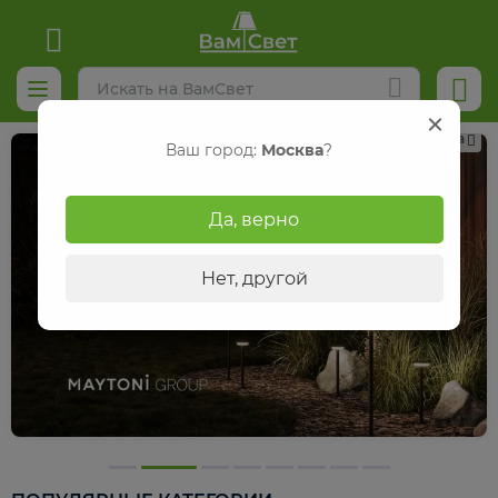
Реклама
Ваш город:
Москва
?
Да, верно
Нет, другой