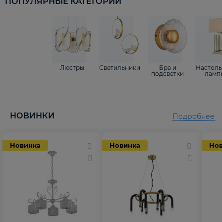
ПОПУЛЯРНЫЕ КАТЕГОРИИ
Люстры
Светильники
Бра и
Настол
подсветки
ламп
НОВИНКИ
Подробнее
Новинка
Новинка
Но