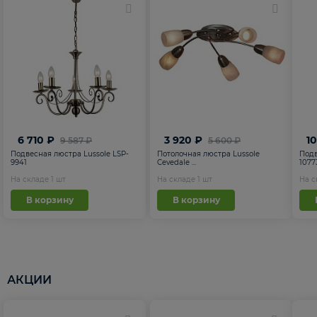
6 710 ₽
3 920 ₽
1
9 587 ₽
5 600 ₽
Подвесная люстра Lussole LSP-
Потолочная люстра Lussole
Подв
9941
Cevedale ...
1077
На складе
1
шт
На складе
1
шт
На 
В корзину
В корзину
АКЦИИ