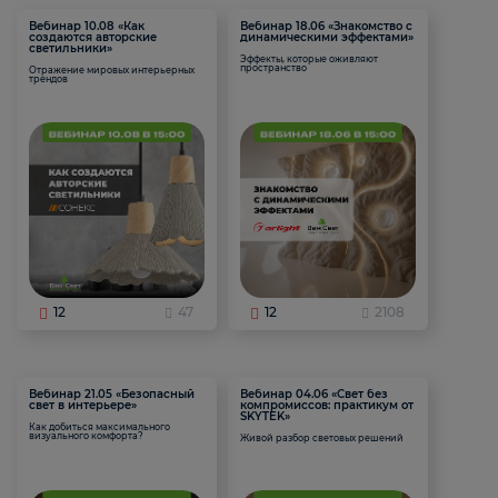
Вебинар 10.08 «Как
Вебинар 18.06 «Знакомство с
создаются авторские
динамическими эффектами»
светильники»
Эффекты, которые оживляют
пространство
Отражение мировых интерьерных
трендов
12
47
12
2108
Вебинар 21.05 «Безопасный
Вебинар 04.06 «Свет без
свет в интерьере»
компромиссов: практикум от
SKYTEK»
Как добиться максимального
визуального комфорта?
Живой разбор световых решений