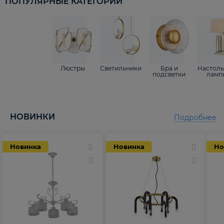
ПОПУЛЯРНЫЕ КАТЕГОРИИ
Люстры
Светильники
Бра и
Настол
подсветки
ламп
НОВИНКИ
Подробнее
Новинка
Новинка
Но