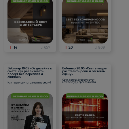
14
657
20
809
Вебинар 19.05 «От дизайна к
Вебинар 28.05 «Свет в кадре:
смете: как реализовать
расставить роли и отстоять
проект без переплат и
сцену»
ошибок»
Свет, который формирует
архитектуру пространства.
Как подготовить грамотную смету?