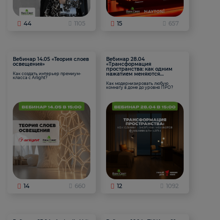
44
1105
15
657
Вебинар 14.05 «Теория слоев
Вебинар 28.04
освещения»
«Трансформация
пространства: как одним
нажатием меняются
Как создать интерьер премиум-
класса с Arlight?
функции комнаты
Как модернизировать любую
комнату в доме до уровня ПРО?
14
660
12
1092