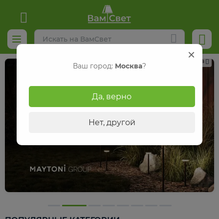
Реклама
Ваш город:
Москва
?
Да, верно
Нет, другой