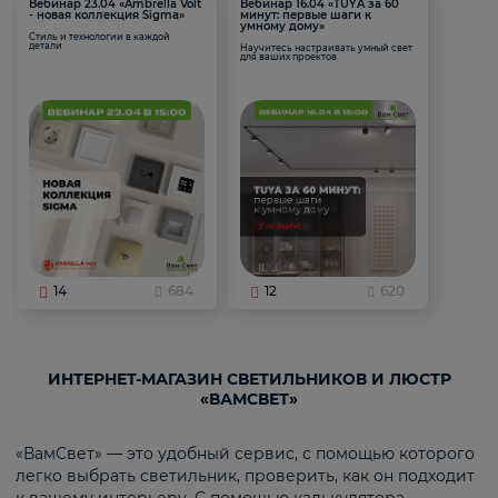
Вебинар 23.04 «Ambrella Volt
Вебинар 16.04 «TUYA за 60
- новая коллекция Sigma»
минут: первые шаги к
умному дому»
Стиль и технологии в каждой
детали
Научитесь настраивать умный свет
для ваших проектов
14
684
12
620
ИНТЕРНЕТ-МАГАЗИН СВЕТИЛЬНИКОВ И ЛЮСТР
«ВАМСВЕТ»
«ВамСвет» — это удобный сервис, с помощью которого
легко выбрать светильник, проверить, как он подходит