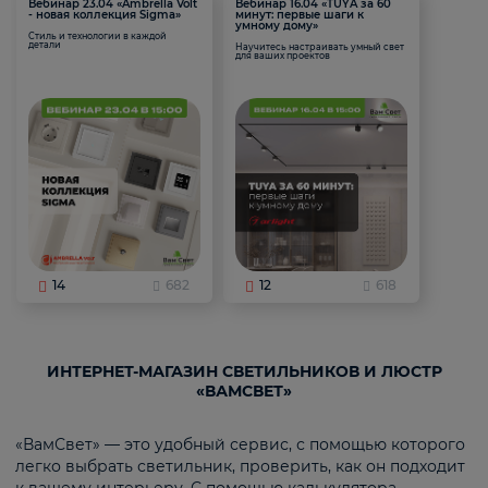
Вебинар 23.04 «Ambrella Volt
Вебинар 16.04 «TUYA за 60
- новая коллекция Sigma»
минут: первые шаги к
умному дому»
Стиль и технологии в каждой
детали
Научитесь настраивать умный свет
для ваших проектов
14
682
12
618
ИНТЕРНЕТ-МАГАЗИН СВЕТИЛЬНИКОВ И ЛЮСТР
«ВАМСВЕТ»
«ВамСвет» — это удобный сервис, с помощью которого
легко выбрать светильник, проверить, как он подходит