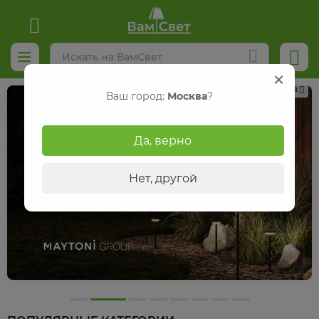
Реклама
Ваш город:
Москва
?
Да, верно
Нет, другой