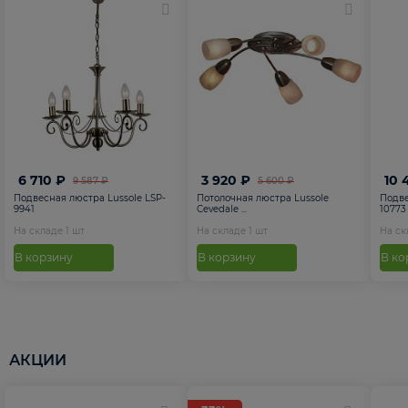
6 710 ₽
3 920 ₽
10 
9 587 ₽
5 600 ₽
Подвесная люстра Lussole LSP-
Потолочная люстра Lussole
Подве
9941
Cevedale ...
10773
На складе
1
шт
На складе
1
шт
На с
В корзину
В корзину
В ко
АКЦИИ