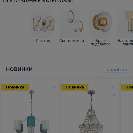
ПОПУЛЯРНЫЕ КАТЕГОРИИ
Люстры
Светильники
Бра и
Настол
подсветки
ламп
НОВИНКИ
Подробнее
Новинка
Новинка
Но