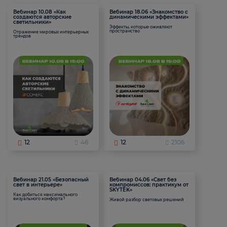
Вебинар 10.08 «Как
Вебинар 18.06 «Знакомство с
создаются авторские
динамическими эффектами»
светильники»
Эффекты, которые оживляют
пространство
Отражение мировых интерьерных
трендов
12
46
12
2106
Вебинар 21.05 «Безопасный
Вебинар 04.06 «Свет без
свет в интерьере»
компромиссов: практикум от
SKYTEK»
Как добиться максимального
визуального комфорта?
Живой разбор световых решений