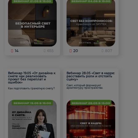
14
655
20
807
Вебинар 19.05 «От дизайна к
Вебинар 28.05 «Свет в кадре:
смете: как реализовать
расставить роли и отстоять
проект без переплат и
сцену»
ошибок»
Свет, который формирует
архитектуру пространства.
Как подготовить грамотную смету?