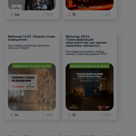
44
1103
15
651
Вебинар 14.05 «Теория слоев
Вебинар 28.04
освещения»
«Трансформация
пространства: как одним
нажатием меняются
Как создать интерьер премиум-
класса с Arlight?
функции комнаты
Как модернизировать любую
комнату в доме до уровня ПРО?
14
658
12
1029