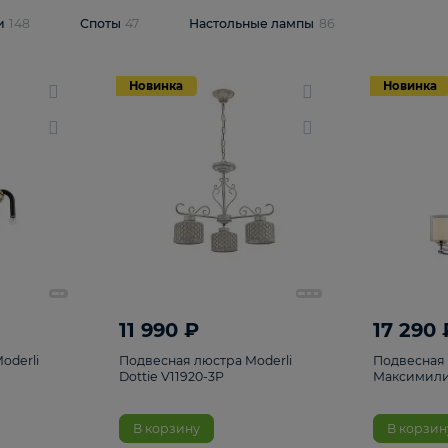
одсветки
148
Споты
47
Настольные лампы
86
Новинка