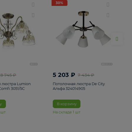
ие
8
30%
30%