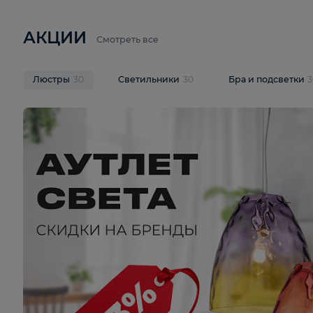
6 710 ₽
3 920 ₽
9 587 ₽
Подвесная люстра Lussole LSP-
Потолочная 
9941
Cevedale LSQ
В корзину
В корзину
На складе
1
шт
На складе
1
ш
АКЦИИ
Смотреть все
Люстры
30
Светильники
30
Бра и под