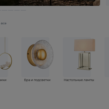
мотреть все
ветильники
Бра и подсветки
Настольные 