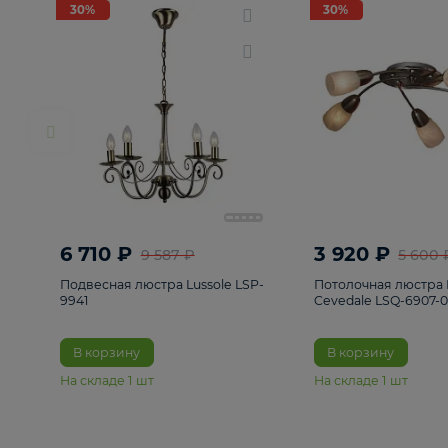
РАСПРОДАЖА
Смотреть все
Люстры
82
Светильники
222
Бра и под
30%
30%