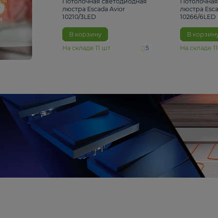
4 810 ₽
Потолочная светодиодная
люстра Escada Avior
10210/3LED
В корзину
На складе
11
шт
5