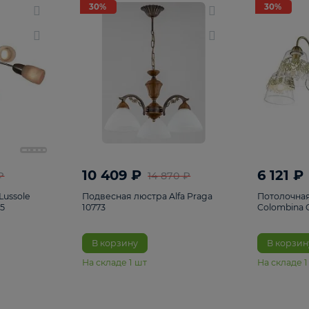
светки
96
Настольные лампы
5
Комплектующ
30%