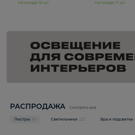
15 990 ₽
19 990 ₽
Подвесная люстра Moderli
Подвесная л
Dottie V11921-5P
Mireil V11914-
В корзину
В корзину
На складе
16
шт
На складе
17