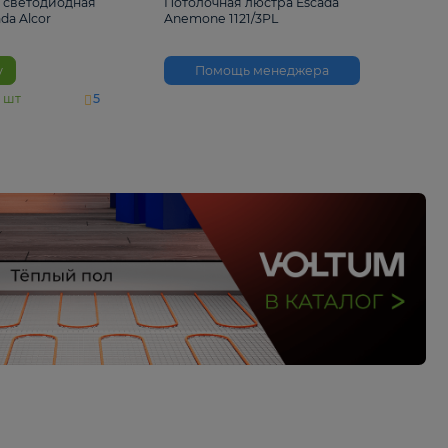
6 500 ₽
3 530 ₽
Потолочная светодиодная
Потолочная люстра 
люстра Escada Alcor
Anemone 1121/3PL
10266/6LED
В корзину
Помощь менед
На складе
11
шт
5