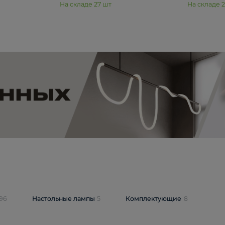
11 990 ₽
юстра Moderli
Подвесная люстра Moderli
12P
Dottie V11920-3P
В корзину
шт
На складе
27
шт