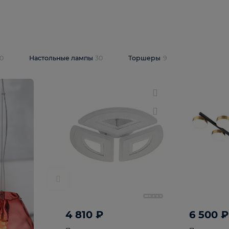
10 409 ₽
5 600 ₽
14 870 ₽
люстра Lussole
Подвесная люстра Alfa Praga
-6907-05
10773
В корзину
т
На складе
1
шт
светки
30
Настольные лампы
30
Торшеры
9