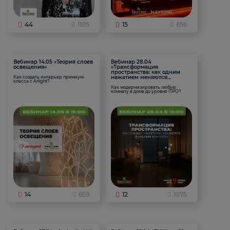
44
1105
15
656
Вебинар 14.05 «Теория слоев
Вебинар 28.04
освещения»
«Трансформация
пространства: как одним
нажатием меняются
Как создать интерьер премиум-
класса с Arlight?
функции комнаты
Как модернизировать любую
комнату в доме до уровня ПРО?
14
659
12
1075