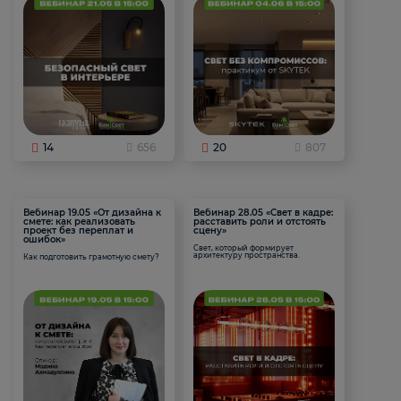
14
656
20
807
Вебинар 19.05 «От дизайна к
Вебинар 28.05 «Свет в кадре:
смете: как реализовать
расставить роли и отстоять
проект без переплат и
сцену»
ошибок»
Свет, который формирует
архитектуру пространства.
Как подготовить грамотную смету?