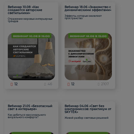
Вебинар 10.08 «Как
Вебинар 18.06 «Знакомство с
создаются авторские
динамическими эффектами»
светильники»
Эффекты, которые оживляют
пространство
Отражение мировых интерьерных
трендов
12
46
12
2107
Вебинар 21.05 «Безопасный
Вебинар 04.06 «Свет без
свет в интерьере»
компромиссов: практикум от
SKYTEK»
Как добиться максимального
визуального комфорта?
Живой разбор световых решений