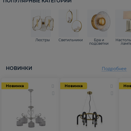
ПОПУЛЯРНЫЕ КАТЕГОРИИ
Люстры
Светильники
Бра и
Настол
подсветки
ламп
НОВИНКИ
Подробнее
Новинка
Новинка
Но