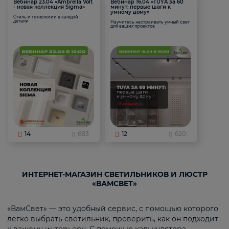
Вебинар 23.04 «Ambrella Volt
Вебинар 16.04 «TUYA за 60
- новая коллекция Sigma»
минут: первые шаги к
умному дому»
Стиль и технологии в каждой
детали
Научитесь настраивать умный свет
для ваших проектов
14
683
12
620
ИНТЕРНЕТ-МАГАЗИН СВЕТИЛЬНИКОВ И ЛЮСТР
«ВАМСВЕТ»
«ВамСвет» — это удобный сервис, с помощью которого
легко выбрать светильник, проверить, как он подходит