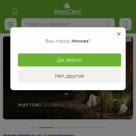
Реклама
Ваш город:
Москва
?
Да, верно
Нет, другой