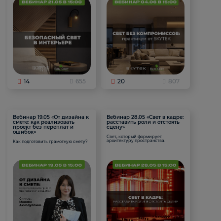
14
655
20
807
Вебинар 19.05 «От дизайна к
Вебинар 28.05 «Свет в кадре:
смете: как реализовать
расставить роли и отстоять
проект без переплат и
сцену»
ошибок»
Свет, который формирует
архитектуру пространства.
Как подготовить грамотную смету?