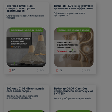
Вебинар 10.08 «Как
Вебинар 18.06 «Знакомство с
создаются авторские
динамическими эффектами»
светильники»
Эффекты, которые оживляют
пространство
Отражение мировых интерьерных
трендов
12
46
12
2106
Вебинар 21.05 «Безопасный
Вебинар 04.06 «Свет без
свет в интерьере»
компромиссов: практикум от
SKYTEK»
Как добиться максимального
визуального комфорта?
Живой разбор световых решений