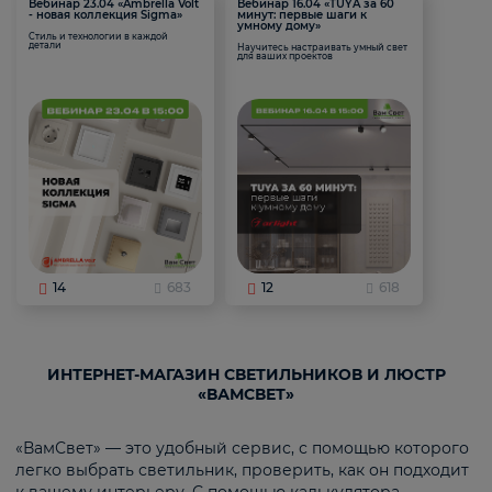
Вебинар 23.04 «Ambrella Volt
Вебинар 16.04 «TUYA за 60
- новая коллекция Sigma»
минут: первые шаги к
умному дому»
Стиль и технологии в каждой
детали
Научитесь настраивать умный свет
для ваших проектов
14
683
12
618
ИНТЕРНЕТ-МАГАЗИН СВЕТИЛЬНИКОВ И ЛЮСТР
«ВАМСВЕТ»
«ВамСвет» — это удобный сервис, с помощью которого
легко выбрать светильник, проверить, как он подходит