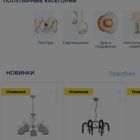
ПОПУЛЯРНЫЕ КАТЕГОРИИ
Люстры
Светильники
Бра и
Настол
подсветки
ламп
НОВИНКИ
Подробнее
Новинка
Новинка
Но