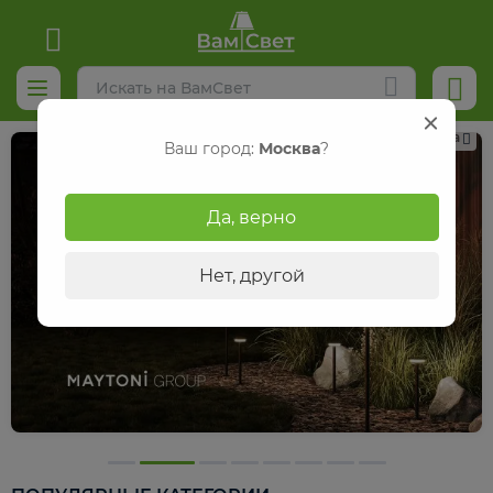
Реклама
Ваш город:
Москва
?
Да, верно
Нет, другой