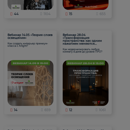
44
1104
15
655
Вебинар 14.05 «Теория слоев
Вебинар 28.04
освещения»
«Трансформация
пространства: как одним
нажатием меняются
Как создать интерьер премиум-
класса с Arlight?
функции комнаты
Как модернизировать любую
комнату в доме до уровня ПРО?
14
659
12
1061