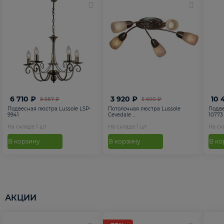
6 710 ₽
3 920 ₽
10 
9 587 ₽
5 600 ₽
Подвесная люстра Lussole LSP-
Потолочная люстра Lussole
Подве
9941
Cevedale ...
10773
На складе
1
шт
На складе
1
шт
На с
В корзину
В корзину
В ко
АКЦИИ