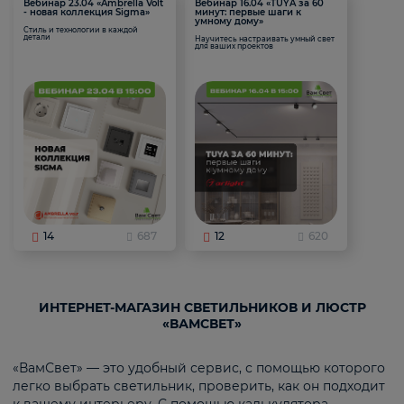
Вебинар 23.04 «Ambrella Volt
Вебинар 16.04 «TUYA за 60
- новая коллекция Sigma»
минут: первые шаги к
умному дому»
Стиль и технологии в каждой
детали
Научитесь настраивать умный свет
для ваших проектов
14
687
12
620
ИНТЕРНЕТ-МАГАЗИН СВЕТИЛЬНИКОВ И ЛЮСТР
«ВАМСВЕТ»
«ВамСвет» — это удобный сервис, с помощью которого
легко выбрать светильник, проверить, как он подходит