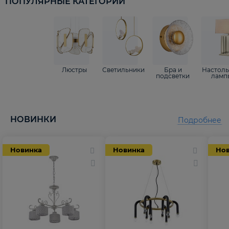
ПОПУЛЯРНЫЕ КАТЕГОРИИ
Люстры
Светильники
Бра и
Настол
подсветки
ламп
НОВИНКИ
Подробнее
Новинка
Новинка
Но