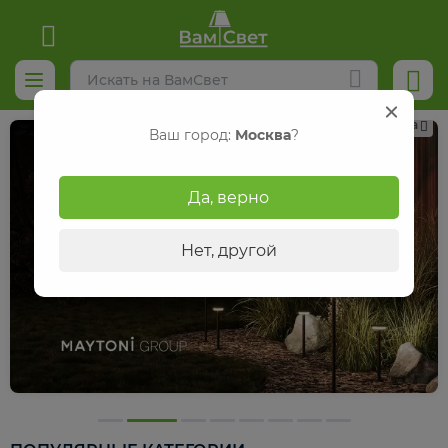
Реклама
Ваш город:
Москва
?
Да, верно
Нет, другой