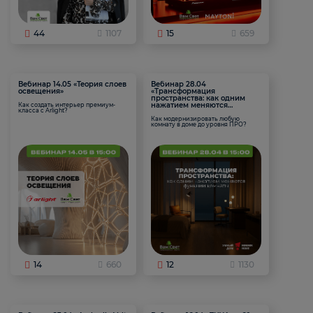
44
1107
15
659
Вебинар 14.05 «Теория слоев
Вебинар 28.04
освещения»
«Трансформация
пространства: как одним
нажатием меняются
Как создать интерьер премиум-
класса с Arlight?
функции комнаты
Как модернизировать любую
комнату в доме до уровня ПРО?
14
660
12
1130