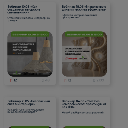
Вебинар 10.08 «Как
Вебинар 18.06 «Знакомство с
создаются авторские
динамическими эффектами»
светильники»
Эффекты, которые оживляют
пространство
Отражение мировых интерьерных
трендов
12
48
12
2109
Вебинар 21.05 «Безопасный
Вебинар 04.06 «Свет без
свет в интерьере»
компромиссов: практикум от
SKYTEK»
Как добиться максимального
визуального комфорта?
Живой разбор световых решений