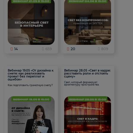
14
659
20
809
Вебинар 19.05 «От дизайна к
Вебинар 28.05 «Свет в кадре:
смете: как реализовать
расставить роли и отстоять
проект без переплат и
сцену»
ошибок»
Свет, который формирует
архитектуру пространства.
Как подготовить грамотную смету?