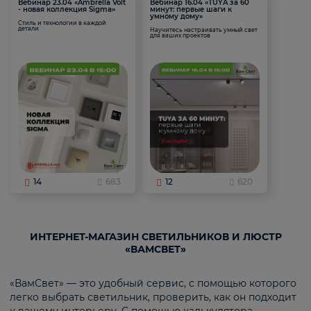
Вебинар 23.04 «Ambrella Volt
Вебинар 16.04 «TUYA за 60
- новая коллекция Sigma»
минут: первые шаги к
умному дому»
Стиль и технологии в каждой
детали
Научитесь настраивать умный свет
для ваших проектов
14
683
12
620
ИНТЕРНЕТ-МАГАЗИН СВЕТИЛЬНИКОВ И ЛЮСТР
«ВАМСВЕТ»
«ВамСвет» — это удобный сервис, с помощью которого
легко выбрать светильник, проверить, как он подходит