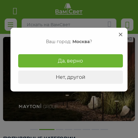
Реклама
Ваш город:
Москва
?
Да, верно
Нет, другой