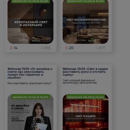
14
656
20
807
Вебинар 19.05 «От дизайна к
Вебинар 28.05 «Свет в кадре:
смете: как реализовать
расставить роли и отстоять
проект без переплат и
сцену»
ошибок»
Свет, который формирует
архитектуру пространства.
Как подготовить грамотную смету?