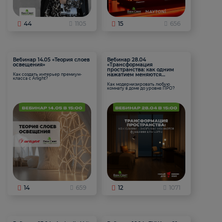
44
1105
15
656
Вебинар 14.05 «Теория слоев
Вебинар 28.04
освещения»
«Трансформация
пространства: как одним
нажатием меняются
Как создать интерьер премиум-
класса с Arlight?
функции комнаты
Как модернизировать любую
комнату в доме до уровня ПРО?
14
659
12
1071