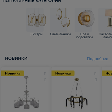
ПОПУЛЯРНЫЕ КАТЕГОРИИ
Люстры
Светильники
Бра и
Настол
подсветки
ламп
НОВИНКИ
Подробнее
Новинка
Новинка
Но