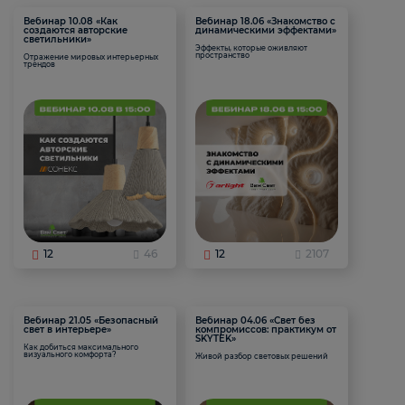
Вебинар 10.08 «Как
Вебинар 18.06 «Знакомство с
создаются авторские
динамическими эффектами»
светильники»
Эффекты, которые оживляют
пространство
Отражение мировых интерьерных
трендов
12
46
12
2107
Вебинар 21.05 «Безопасный
Вебинар 04.06 «Свет без
свет в интерьере»
компромиссов: практикум от
SKYTEK»
Как добиться максимального
визуального комфорта?
Живой разбор световых решений