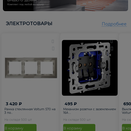
5
5
ЭЛЕКТРОТОВАРЫ
Подробнее
3 420 ₽
495 ₽
650
Рамка стеклянная Voltum S70 на
Механизм розетки с заземлением
Выкл
3 по...
16А ...
Voltum
На складе
500
шт
На складе
500
шт
На с
В корзину
В корзину
В ко