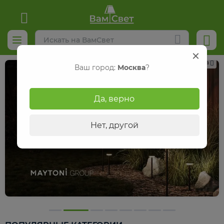
Реклама
Ваш город:
Москва
?
Да, верно
Нет, другой