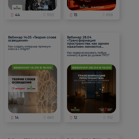
44
1105
15
658
Вебинар 14.05 «Теория слоев
Вебинар 28.04
освещения»
«Трансформация
пространства: как одним
нажатием меняются
Как создать интерьер премиум-
класса с Arlight?
функции комнаты
Как модернизировать любую
комнату в доме до уровня ПРО?
14
660
12
1112