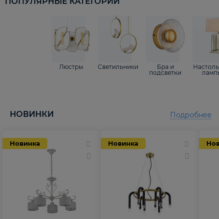
ПОПУЛЯРНЫЕ КАТЕГОРИИ
Люстры
Светильники
Бра и
Настол
подсветки
ламп
НОВИНКИ
Подробнее
Новинка
Новинка
Но