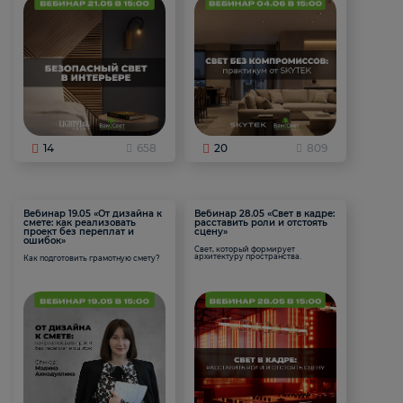
14
658
20
809
Вебинар 19.05 «От дизайна к
Вебинар 28.05 «Свет в кадре:
смете: как реализовать
расставить роли и отстоять
проект без переплат и
сцену»
ошибок»
Свет, который формирует
архитектуру пространства.
Как подготовить грамотную смету?