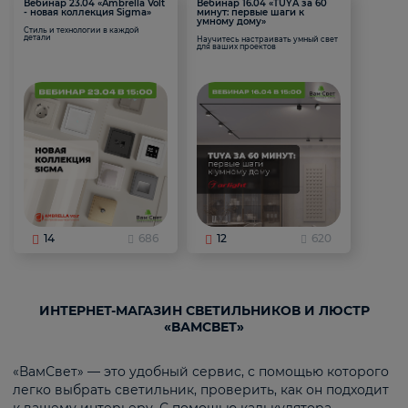
Вебинар 23.04 «Ambrella Volt
Вебинар 16.04 «TUYA за 60
- новая коллекция Sigma»
минут: первые шаги к
умному дому»
Стиль и технологии в каждой
детали
Научитесь настраивать умный свет
для ваших проектов
14
686
12
620
ИНТЕРНЕТ-МАГАЗИН СВЕТИЛЬНИКОВ И ЛЮСТР
«ВАМСВЕТ»
«ВамСвет» — это удобный сервис, с помощью которого
легко выбрать светильник, проверить, как он подходит