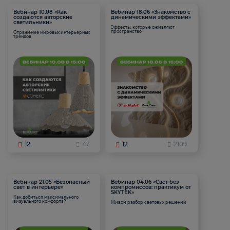
Вебинар 10.08 «Как
Вебинар 18.06 «Знакомство с
создаются авторские
динамическими эффектами»
светильники»
Эффекты, которые оживляют
пространство
Отражение мировых интерьерных
трендов
12
47
12
2109
Вебинар 21.05 «Безопасный
Вебинар 04.06 «Свет без
свет в интерьере»
компромиссов: практикум от
SKYTEK»
Как добиться максимального
визуального комфорта?
Живой разбор световых решений