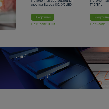
6 990 ₽
Потолочная светодиодная
люстра Escada 10210/5LED
В корзину
На складе
11
шт