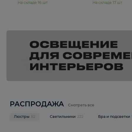
15 990 ₽
19 990 ₽
Подвесная люстра Moderli
Подвесная л
Dottie V11921-5P
Mireil V11914-
В корзину
В корзину
На складе
16
шт
На складе
17