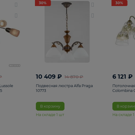
светки
96
Настольные лампы
5
Комплектующ
30%