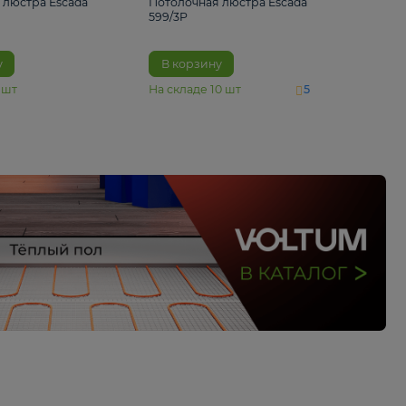
4 890 ₽
6 430 ₽
Потолочная люстра Escada
Потолочная люстра 
1116/3PL
599/3P
В корзину
В корзину
На складе
6
шт
На складе
10
шт