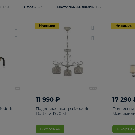
одсветки
148
Споты
47
Настольные лампы
86
Новинка