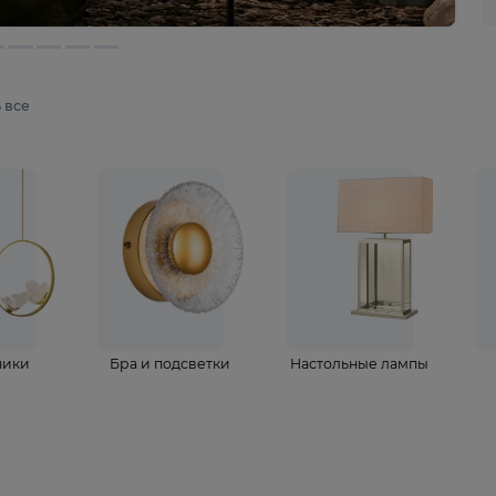
мотреть все
ветильники
Бра и подсветки
Настольные 