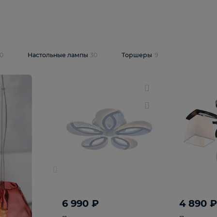
10 409 ₽
5 600 ₽
14 870 ₽
люстра Lussole
Подвесная люстра Alfa Praga
-6907-05
10773
В корзину
т
На складе
1
шт
светки
30
Настольные лампы
30
Торшеры
9