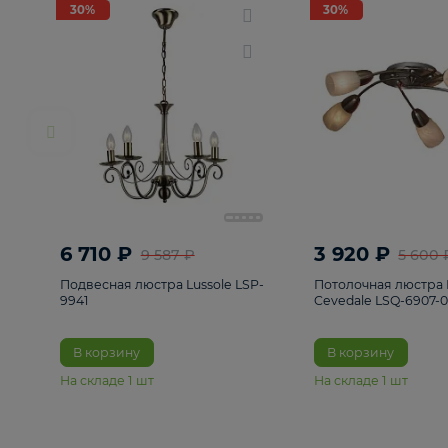
РАСПРОДАЖА
Смотреть все
Люстры
82
Светильники
222
Бра и под
30%
30%