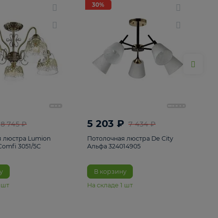
ие
8
30%
30%