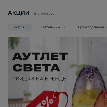
6 710 ₽
3 920 ₽
9 587 ₽
Подвесная люстра Lussole LSP-
Потолочная 
9941
Cevedale LSQ
В корзину
В корзину
На складе
1
шт
На складе
1
ш
АКЦИИ
Смотреть все
Люстры
30
Светильники
30
Бра и под