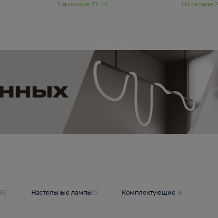
11 990 ₽
юстра Moderli
Подвесная люстра Moderli
12P
Dottie V11920-3P
В корзину
шт
На складе
27
шт