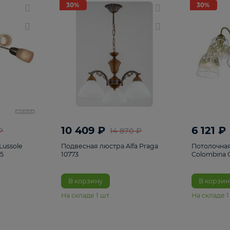
светки
96
Настольные лампы
5
Комплектующ
30%