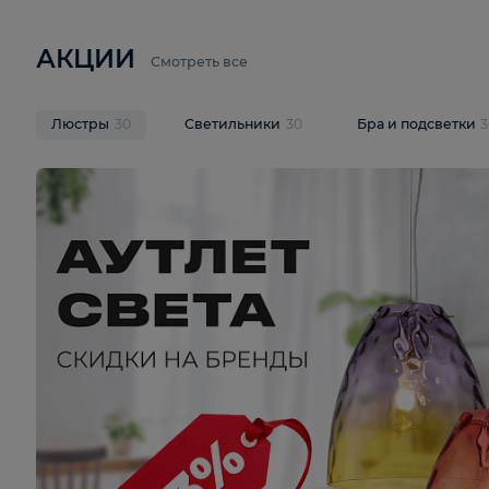
6 710 ₽
3 920 ₽
9 587 ₽
Подвесная люстра Lussole LSP-
Потолочная 
9941
Cevedale LSQ
В корзину
В корзину
На складе
1
шт
На складе
1
ш
АКЦИИ
Смотреть все
Люстры
30
Светильники
30
Бра и под