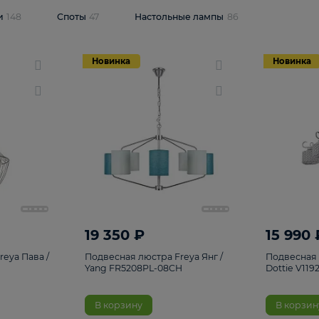
одсветки
148
Споты
47
Настольные лампы
86
Новинка