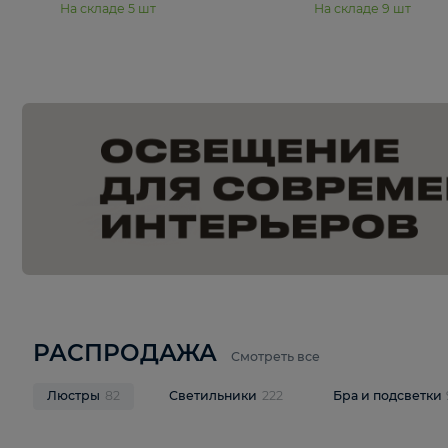
15 250 ₽
20 940 
Подвесная люстра Freya Янг /
Подвесная лю
Yang FR5208PL-06CH
Pava FR1016
В корзину
В корзину
На складе
5
шт
На складе
9