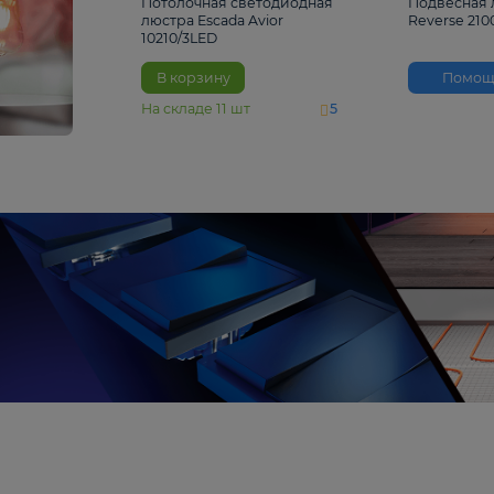
4 810 ₽
Потолочная светодиодная
люстра Escada Avior
10210/3LED
В корзину
На складе
11
шт
5