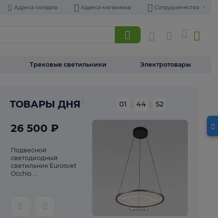
Адреса складов
Адреса магазинов
Торшеры
Трековые светильники
Э
Реклама
ТОВАРЫ ДНЯ
01
:
44
26 500 ₽
Подвесной
светодиодный
светильник Eurosvet
Occhio ...