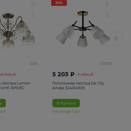
ие
8
30%
30%