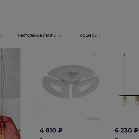
10 409 ₽
5 600 ₽
14 870 ₽
люстра Lussole
Подвесная люстра Alfa Praga
-6907-05
10773
В корзину
т
На складе
1
шт
светки
30
Настольные лампы
30
Торшеры
9