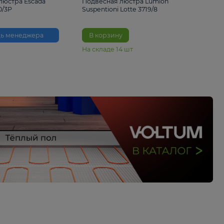
33%
6 230 ₽
4 490 ₽
6 680 
Подвесная люстра Escada
Подвесная люстра L
Reverse 2100/3P
Suspentioni Lotte 371
Помощь менеджера
В корзину
На складе
14
шт