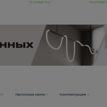
₽
19 350 ₽
стра Freya Пава /
Подвесная люстра Freya Янг /
PL-04S
Yang FR5208PL-08CH
В корзину
шт
На складе
9
шт