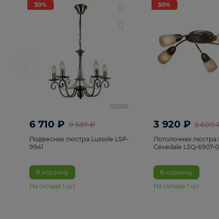
РАСПРОДАЖА
Смотреть все
Люстры
82
Светильники
222
Бра и под
30%
30%