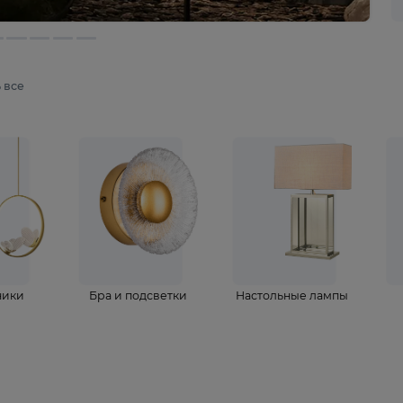
мотреть все
ветильники
Бра и подсветки
Настольные 