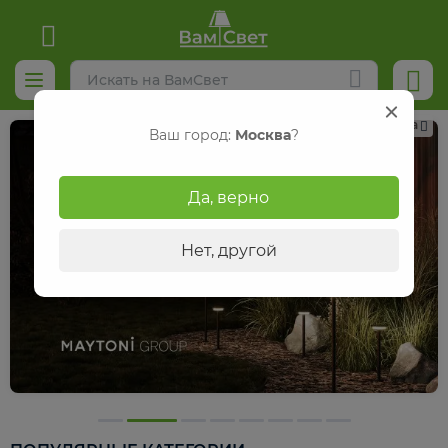
Реклама
Ваш город:
Москва
?
Да, верно
Нет, другой