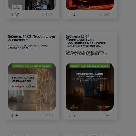
44
1107
15
660
Вебинар 14.05 «Теория слоев
Вебинар 28.04
освещения»
«Трансформация
пространства: как одним
нажатием меняются
Как создать интерьер премиум-
класса с Arlight?
функции комнаты
Как модернизировать любую
комнату в доме до уровня ПРО?
14
660
12
1144