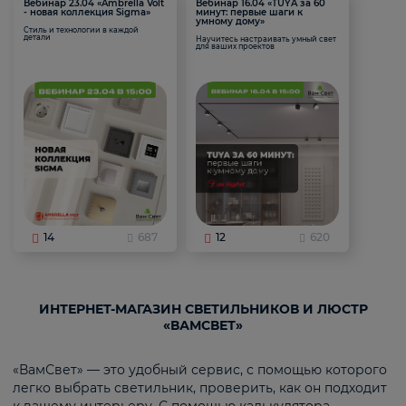
Вебинар 23.04 «Ambrella Volt
Вебинар 16.04 «TUYA за 60
- новая коллекция Sigma»
минут: первые шаги к
умному дому»
Стиль и технологии в каждой
детали
Научитесь настраивать умный свет
для ваших проектов
14
687
12
620
ИНТЕРНЕТ-МАГАЗИН СВЕТИЛЬНИКОВ И ЛЮСТР
«ВАМСВЕТ»
«ВамСвет» — это удобный сервис, с помощью которого
легко выбрать светильник, проверить, как он подходит