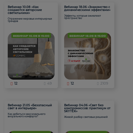
Вебинар 10.08 «Как
Вебинар 18.06 «Знакомство с
создаются авторские
динамическими эффектами»
светильники»
Эффекты, которые оживляют
пространство
Отражение мировых интерьерных
трендов
12
49
12
2109
Вебинар 21.05 «Безопасный
Вебинар 04.06 «Свет без
свет в интерьере»
компромиссов: практикум от
SKYTEK»
Как добиться максимального
визуального комфорта?
Живой разбор световых решений