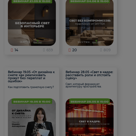
14
659
20
809
Вебинар 19.05 «От дизайна к
Вебинар 28.05 «Свет в кадре:
смете: как реализовать
расставить роли и отстоять
проект без переплат и
сцену»
ошибок»
Свет, который формирует
архитектуру пространства.
Как подготовить грамотную смету?