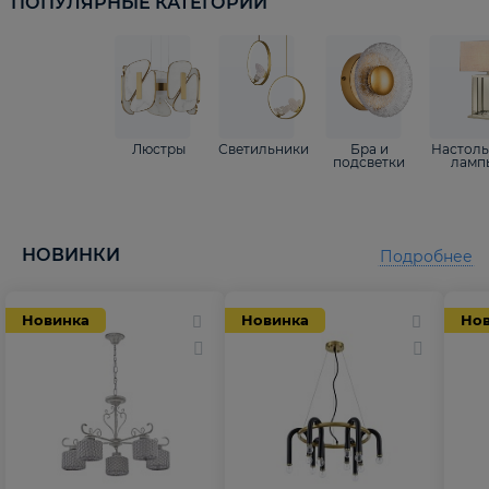
ПОПУЛЯРНЫЕ КАТЕГОРИИ
Люстры
Светильники
Бра и
Настол
подсветки
ламп
НОВИНКИ
Подробнее
Новинка
Новинка
Но