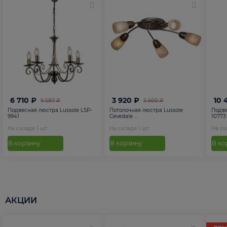
6 710 ₽
3 920 ₽
10 
9 587 ₽
5 600 ₽
Подвесная люстра Lussole LSP-
Потолочная люстра Lussole
Подве
9941
Cevedale ...
10773
На складе
1
шт
На складе
1
шт
На с
В корзину
В корзину
В ко
АКЦИИ