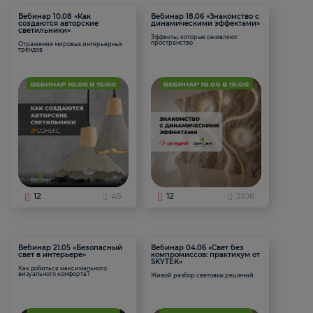
Вебинар 10.08 «Как
Вебинар 18.06 «Знакомство с
создаются авторские
динамическими эффектами»
светильники»
Эффекты, которые оживляют
пространство
Отражение мировых интерьерных
трендов
12
45
12
2106
Вебинар 21.05 «Безопасный
Вебинар 04.06 «Свет без
свет в интерьере»
компромиссов: практикум от
SKYTEK»
Как добиться максимального
визуального комфорта?
Живой разбор световых решений