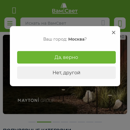
Реклама
Ваш город:
Москва
?
Да, верно
Нет, другой