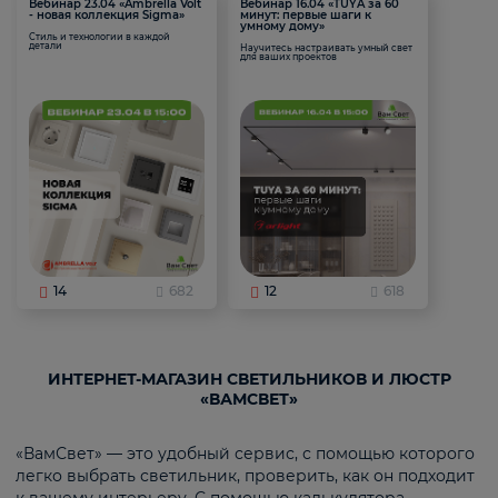
Вебинар 23.04 «Ambrella Volt
Вебинар 16.04 «TUYA за 60
- новая коллекция Sigma»
минут: первые шаги к
умному дому»
Стиль и технологии в каждой
детали
Научитесь настраивать умный свет
для ваших проектов
14
682
12
618
ИНТЕРНЕТ-МАГАЗИН СВЕТИЛЬНИКОВ И ЛЮСТР
«ВАМСВЕТ»
«ВамСвет» — это удобный сервис, с помощью которого
легко выбрать светильник, проверить, как он подходит