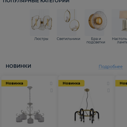
ПОПУЛЯРНЫЕ КАТЕГОРИИ
Люстры
Светильники
Бра и
Настол
подсветки
ламп
НОВИНКИ
Подробнее
Новинка
Новинка
Но