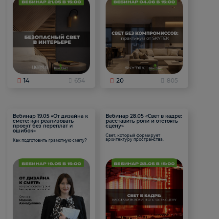
14
654
20
805
Вебинар 19.05 «От дизайна к
Вебинар 28.05 «Свет в кадре:
смете: как реализовать
расставить роли и отстоять
проект без переплат и
сцену»
ошибок»
Свет, который формирует
архитектуру пространства.
Как подготовить грамотную смету?