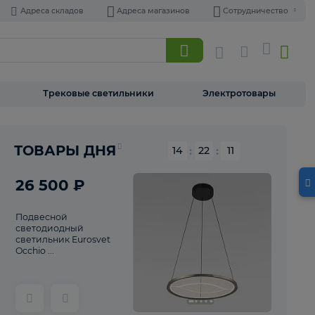
Адреса складов
Адреса магазинов
Торшеры
Трековые светильники
Э
Реклама
ТОВАРЫ ДНЯ
14
:
22
26 500 ₽
Подвесной
светодиодный
светильник Eurosvet
Occhio ...