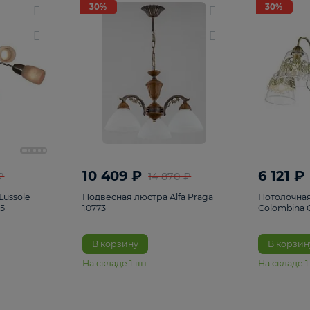
светки
96
Настольные лампы
5
Комплектующ
30%