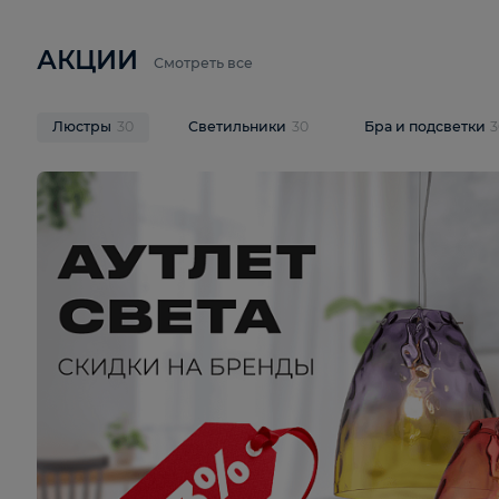
6 710 ₽
3 920 ₽
9 587 ₽
Подвесная люстра Lussole LSP-
Потолочная 
9941
Cevedale LSQ
В корзину
В корзину
На складе
1
шт
На складе
1
ш
АКЦИИ
Смотреть все
Люстры
30
Светильники
30
Бра и под