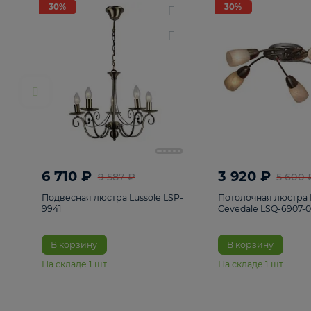
РАСПРОДАЖА
Смотреть все
Люстры
82
Светильники
222
Бра и под
30%
30%