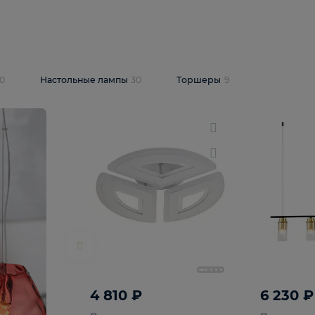
10 409 ₽
5 600 ₽
14 870 ₽
люстра Lussole
Подвесная люстра Alfa Praga
-6907-05
10773
В корзину
т
На складе
1
шт
светки
30
Настольные лампы
30
Торшеры
9