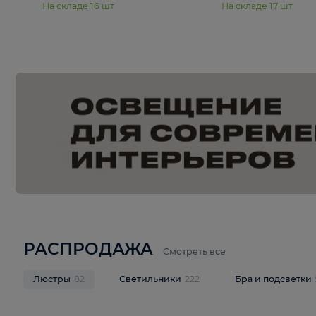
15 990 ₽
19 990 ₽
Подвесная люстра Moderli
Подвесная л
Dottie V11921-5P
Mireil V11914-
В корзину
В корзину
На складе
16
шт
На складе
17