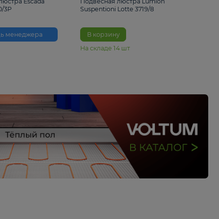
33%
6 230 ₽
4 490 ₽
6 680 
Подвесная люстра Escada
Подвесная люстра L
Reverse 2100/3P
Suspentioni Lotte 371
Помощь менеджера
В корзину
На складе
14
шт