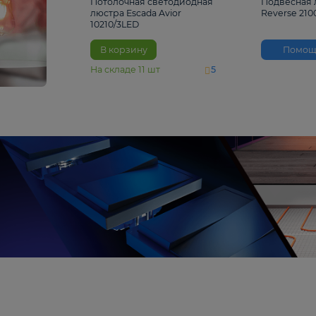
4 810 ₽
Потолочная светодиодная
люстра Escada Avior
10210/3LED
В корзину
На складе
11
шт
5