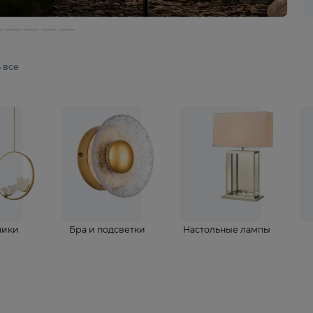
мотреть все
ветильники
Бра и подсветки
Настольные 