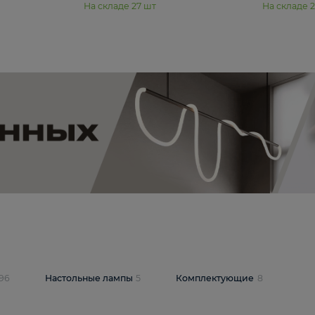
11 990 ₽
юстра Moderli
Подвесная люстра Moderli
12P
Dottie V11920-3P
В корзину
шт
На складе
27
шт