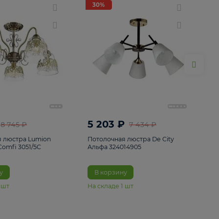
ие
8
30%
30%