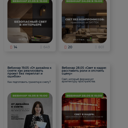
14
649
20
801
Вебинар 19.05 «От дизайна к
Вебинар 28.05 «Свет в кадре:
смете: как реализовать
расставить роли и отстоять
проект без переплат и
сцену»
ошибок»
Свет, который формирует
архитектуру пространства.
Как подготовить грамотную смету?