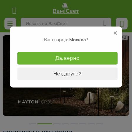
Реклама
Ваш город:
Москва
?
Да, верно
Нет, другой