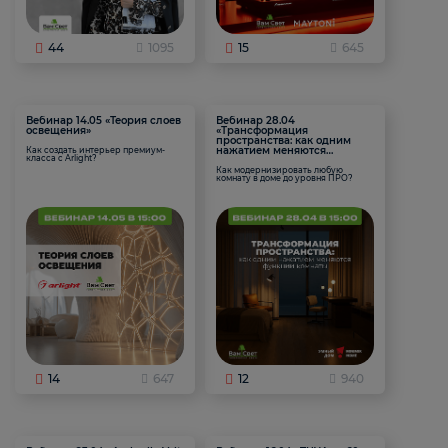
44
1095
15
645
Вебинар 14.05 «Теория слоев
Вебинар 28.04
освещения»
«Трансформация
пространства: как одним
нажатием меняются
Как создать интерьер премиум-
класса с Arlight?
функции комнаты
Как модернизировать любую
комнату в доме до уровня ПРО?
14
647
12
940