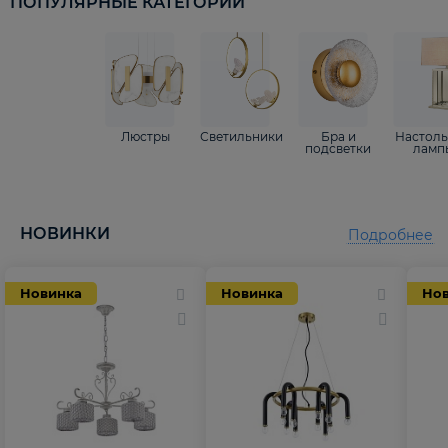
ПОПУЛЯРНЫЕ КАТЕГОРИИ
Люстры
Светильники
Бра и
Настол
подсветки
ламп
НОВИНКИ
Подробнее
Новинка
Новинка
Но