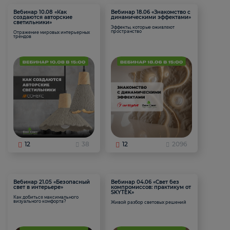
Вебинар 10.08 «Как
Вебинар 18.06 «Знакомство с
создаются авторские
динамическими эффектами»
светильники»
Эффекты, которые оживляют
пространство
Отражение мировых интерьерных
трендов
12
38
12
2096
Вебинар 21.05 «Безопасный
Вебинар 04.06 «Свет без
свет в интерьере»
компромиссов: практикум от
SKYTEK»
Как добиться максимального
визуального комфорта?
Живой разбор световых решений