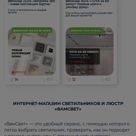
Вебинар 23.04 «Ambrella Volt
Вебинар 16.04 «TUYA за 60
- новая коллекция Sigma»
минут: первые шаги к
умному дому»
Стиль и технологии в каждой
детали
Научитесь настраивать умный свет
для ваших проектов
14
676
12
612
ИНТЕРНЕТ-МАГАЗИН СВЕТИЛЬНИКОВ И ЛЮСТР
«ВАМСВЕТ»
«ВамСвет» — это удобный сервис, с помощью которого
легко выбрать светильник, проверить, как он подходит