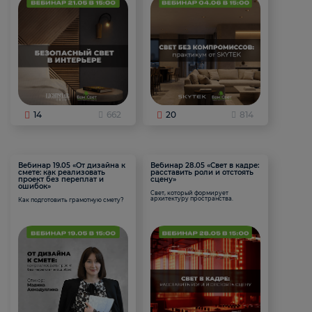
14
662
20
814
Вебинар 19.05 «От дизайна к
Вебинар 28.05 «Свет в кадре:
смете: как реализовать
расставить роли и отстоять
проект без переплат и
сцену»
ошибок»
Свет, который формирует
архитектуру пространства.
Как подготовить грамотную смету?