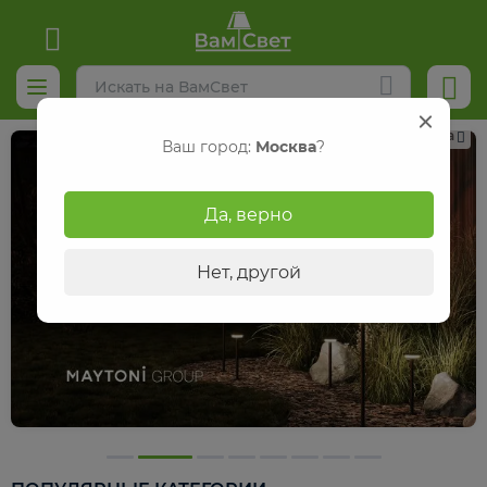
Реклама
Ваш город:
Москва
?
Да, верно
Нет, другой