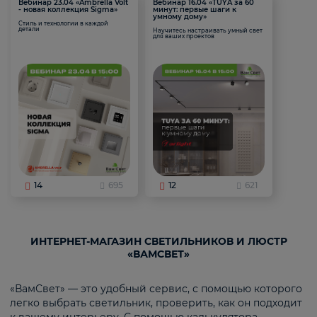
Вебинар 23.04 «Ambrella Volt
Вебинар 16.04 «TUYA за 60
- новая коллекция Sigma»
минут: первые шаги к
умному дому»
Стиль и технологии в каждой
детали
Научитесь настраивать умный свет
для ваших проектов
14
695
12
621
ИНТЕРНЕТ-МАГАЗИН СВЕТИЛЬНИКОВ И ЛЮСТР
«ВАМСВЕТ»
«ВамСвет» — это удобный сервис, с помощью которого
легко выбрать светильник, проверить, как он подходит