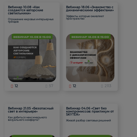
Вебинар 10.08 «Как
Вебинар 18.06 «Знакомство с
создаются авторские
динамическими эффектами»
светильники»
Эффекты, которые оживляют
пространство
Отражение мировых интерьерных
трендов
12
57
12
2113
Вебинар 21.05 «Безопасный
Вебинар 04.06 «Свет без
свет в интерьере»
компромиссов: практикум от
SKYTEK»
Как добиться максимального
визуального комфорта?
Живой разбор световых решений