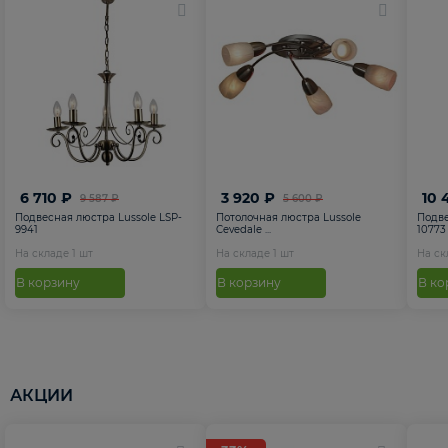
6 710 ₽
3 920 ₽
10 
9 587 ₽
5 600 ₽
Подвесная люстра Lussole LSP-
Потолочная люстра Lussole
Подве
9941
Cevedale ...
10773
На складе
1
шт
На складе
1
шт
На с
В корзину
В корзину
В ко
АКЦИИ