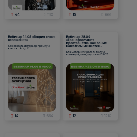
44
1110
15
666
Вебинар 14.05 «Теория слоев
Вебинар 28.04
освещения»
«Трансформация
пространства: как одним
нажатием меняются
Как создать интерьер премиум-
класса с Arlight?
функции комнаты
Как модернизировать любую
комнату в доме до уровня ПРО?
14
664
12
1210