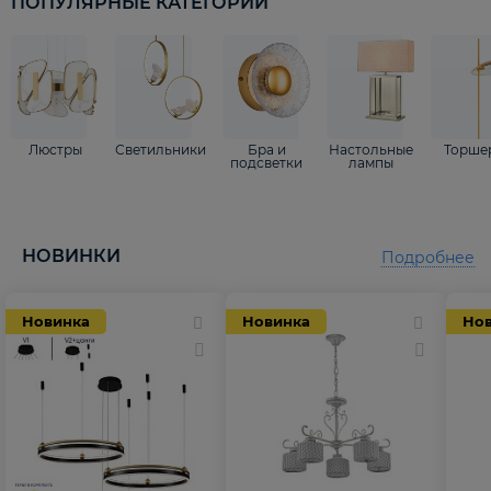
ПОПУЛЯРНЫЕ КАТЕГОРИИ
Люстры
Светильники
Бра и
Настольные
Торше
подсветки
лампы
НОВИНКИ
Подробнее
Новинка
Новинка
Но