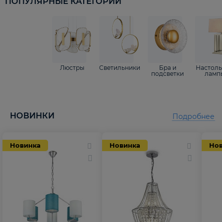
ПОПУЛЯРНЫЕ КАТЕГОРИИ
Люстры
Светильники
Бра и
Настол
подсветки
ламп
НОВИНКИ
Подробнее
Новинка
Новинка
Но