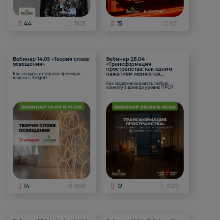
44
1103
15
651
Вебинар 14.05 «Теория слоев
Вебинар 28.04
освещения»
«Трансформация
пространства: как одним
нажатием меняются
Как создать интерьер премиум-
класса с Arlight?
функции комнаты
Как модернизировать любую
комнату в доме до уровня ПРО?
14
658
12
1029