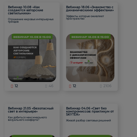
Вебинар 10.08 «Как
Вебинар 18.06 «Знакомство с
создаются авторские
динамическими эффектами»
светильники»
Эффекты, которые оживляют
пространство
Отражение мировых интерьерных
трендов
12
46
12
2106
Вебинар 21.05 «Безопасный
Вебинар 04.06 «Свет без
свет в интерьере»
компромиссов: практикум от
SKYTEK»
Как добиться максимального
визуального комфорта?
Живой разбор световых решений