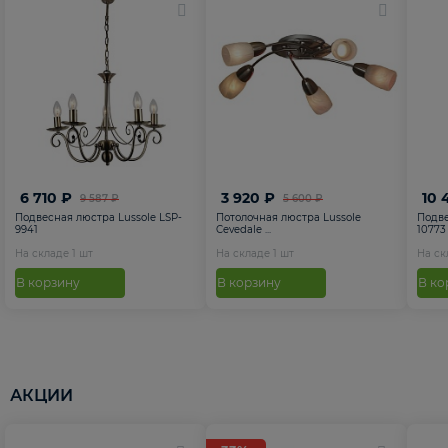
6 710 ₽
3 920 ₽
10 
9 587 ₽
5 600 ₽
Подвесная люстра Lussole LSP-
Потолочная люстра Lussole
Подве
9941
Cevedale ...
10773
На складе
1
шт
На складе
1
шт
На с
В корзину
В корзину
В ко
АКЦИИ