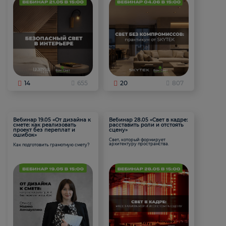
14
655
20
807
Вебинар 19.05 «От дизайна к
Вебинар 28.05 «Свет в кадре:
смете: как реализовать
расставить роли и отстоять
проект без переплат и
сцену»
ошибок»
Свет, который формирует
архитектуру пространства.
Как подготовить грамотную смету?