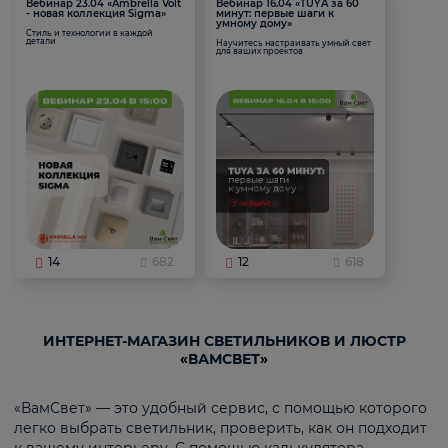
Вебинар 23.04 «Ambrella Volt
Вебинар 16.04 «TUYA за 60
- новая коллекция Sigma»
минут: первые шаги к
умному дому»
Стиль и технологии в каждой
детали
Научитесь настраивать умный свет
для ваших проектов
14
682
12
618
ИНТЕРНЕТ-МАГАЗИН СВЕТИЛЬНИКОВ И ЛЮСТР
«ВАМСВЕТ»
«ВамСвет» — это удобный сервис, с помощью которого
легко выбрать светильник, проверить, как он подходит