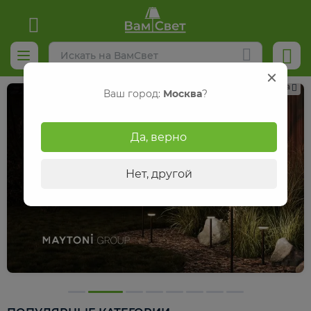
Реклама
Ваш город:
Москва
?
Да, верно
Нет, другой