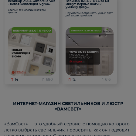
Вебинар 23.04 «Ambrella Volt
Вебинар 16.04 «TUYA за 60
- новая коллекция Sigma»
минут: первые шаги к
умному дому»
Стиль и технологии в каждой
детали
Научитесь настраивать умный свет
для ваших проектов
14
680
12
616
ИНТЕРНЕТ-МАГАЗИН СВЕТИЛЬНИКОВ И ЛЮСТР
«ВАМСВЕТ»
«ВамСвет» — это удобный сервис, с помощью которого
легко выбрать светильник, проверить, как он подходит