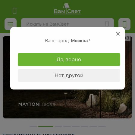
Реклама
Ваш город:
Москва
?
Да, верно
Нет, другой