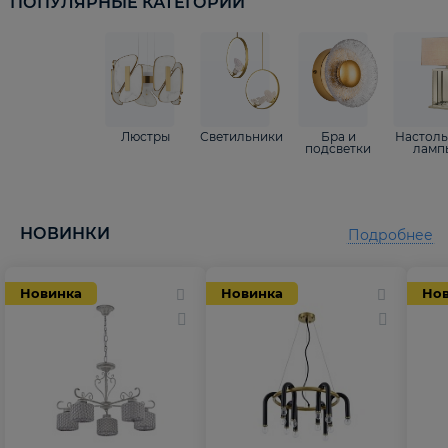
ПОПУЛЯРНЫЕ КАТЕГОРИИ
Люстры
Светильники
Бра и
Настол
подсветки
ламп
НОВИНКИ
Подробнее
Новинка
Новинка
Но