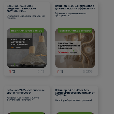
Вебинар 10.08 «Как
Вебинар 18.06 «Знакомство с
создаются авторские
динамическими эффектами»
светильники»
Эффекты, которые оживляют
пространство
Отражение мировых интерьерных
трендов
12
43
12
2103
Вебинар 21.05 «Безопасный
Вебинар 04.06 «Свет без
свет в интерьере»
компромиссов: практикум от
SKYTEK»
Как добиться максимального
визуального комфорта?
Живой разбор световых решений