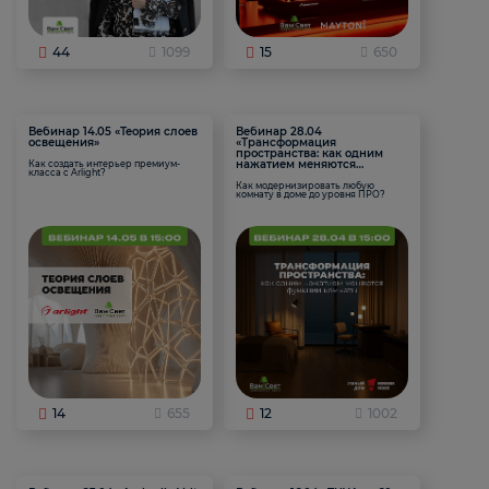
44
1099
15
650
Вебинар 14.05 «Теория слоев
Вебинар 28.04
освещения»
«Трансформация
пространства: как одним
нажатием меняются
Как создать интерьер премиум-
класса с Arlight?
функции комнаты
Как модернизировать любую
комнату в доме до уровня ПРО?
14
655
12
1002