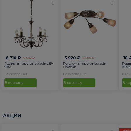
6 710 ₽
3 920 ₽
10 
9 587 ₽
5 600 ₽
Подвесная люстра Lussole LSP-
Потолочная люстра Lussole
Подве
9941
Cevedale ...
10773
На складе
1
шт
На складе
1
шт
На с
В корзину
В корзину
В ко
АКЦИИ