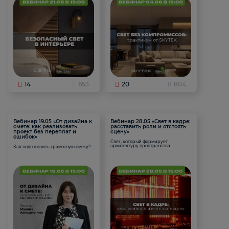
14
653
20
804
Вебинар 19.05 «От дизайна к
Вебинар 28.05 «Свет в кадре:
смете: как реализовать
расставить роли и отстоять
проект без переплат и
сцену»
ошибок»
Свет, который формирует
архитектуру пространства.
Как подготовить грамотную смету?