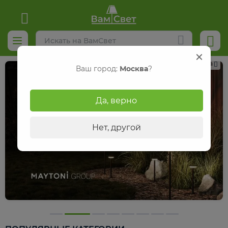
Реклама
Ваш город:
Москва
?
Да, верно
Нет, другой