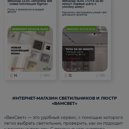
Вебинар 23.04 «Ambrella Volt
Вебинар 16.04 «TUYA за 60
- новая коллекция Sigma»
минут: первые шаги к
умному дому»
Стиль и технологии в каждой
детали
Научитесь настраивать умный свет
для ваших проектов
14
680
12
616
ИНТЕРНЕТ-МАГАЗИН СВЕТИЛЬНИКОВ И ЛЮСТР
«ВАМСВЕТ»
«ВамСвет» — это удобный сервис, с помощью которого
легко выбрать светильник, проверить, как он подходит