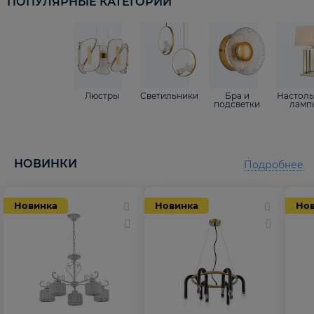
ПОПУЛЯРНЫЕ КАТЕГОРИИ
Люстры
Светильники
Бра и
Настол
подсветки
ламп
НОВИНКИ
Подробнее
Новинка
Новинка
Но