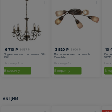
6 710 ₽
3 920 ₽
10 
9 587 ₽
5 600 ₽
Подвесная люстра Lussole LSP-
Потолочная люстра Lussole
Подве
9941
Cevedale ...
10773
На складе
1
шт
На складе
1
шт
На с
В корзину
В корзину
В ко
АКЦИИ