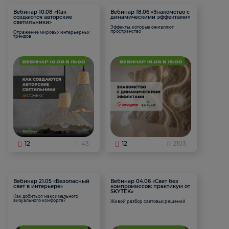
Вебинар 10.08 «Как
Вебинар 18.06 «Знакомство с
создаются авторские
динамическими эффектами»
светильники»
Эффекты, которые оживляют
пространство
Отражение мировых интерьерных
трендов
12
43
12
2103
Вебинар 21.05 «Безопасный
Вебинар 04.06 «Свет без
свет в интерьере»
компромиссов: практикум от
SKYTEK»
Как добиться максимального
визуального комфорта?
Живой разбор световых решений