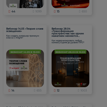
44
1099
15
650
Вебинар 14.05 «Теория слоев
Вебинар 28.04
освещения»
«Трансформация
пространства: как одним
нажатием меняются
Как создать интерьер премиум-
класса с Arlight?
функции комнаты
Как модернизировать любую
комнату в доме до уровня ПРО?
14
655
12
1003