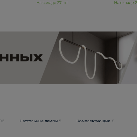
11 990 ₽
юстра Moderli
Подвесная люстра Moderli
12P
Dottie V11920-3P
В корзину
шт
На складе
27
шт