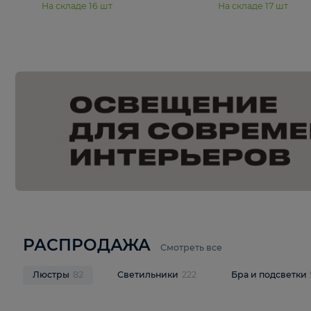
15 990 ₽
19 990 ₽
Подвесная люстра Moderli
Подвесная л
Dottie V11921-5P
Mireil V11914-
В корзину
В корзину
На складе
16
шт
На складе
17