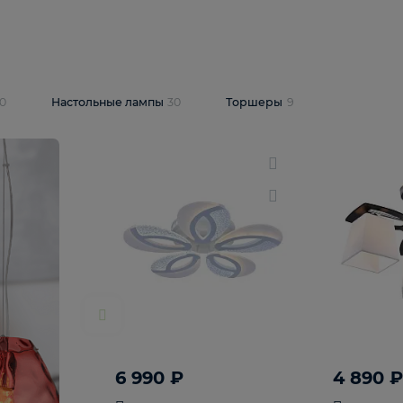
10 409 ₽
5 600 ₽
14 870 ₽
люстра Lussole
Подвесная люстра Alfa Praga
-6907-05
10773
В корзину
т
На складе
1
шт
светки
30
Настольные лампы
30
Торшеры
9