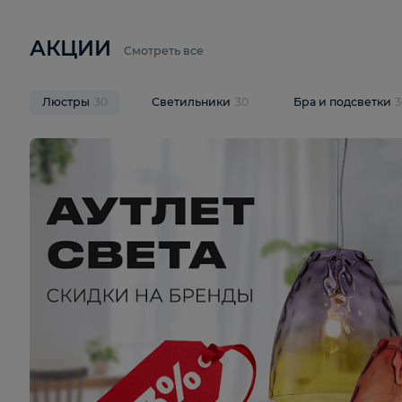
6 710 ₽
3 920 ₽
9 587 ₽
Подвесная люстра Lussole LSP-
Потолочная 
9941
Cevedale LSQ
В корзину
В корзину
На складе
1
шт
На складе
1
ш
АКЦИИ
Смотреть все
Люстры
30
Светильники
30
Бра и под