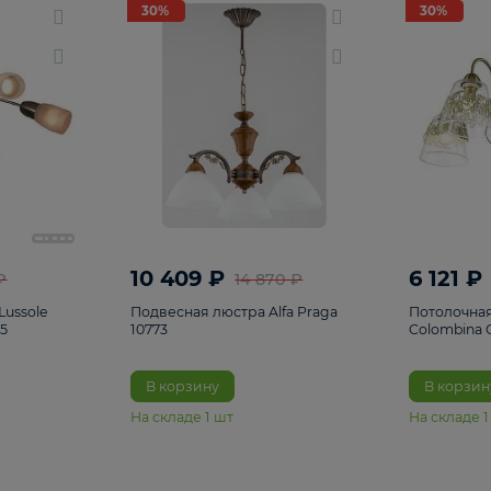
светки
96
Настольные лампы
5
Комплектующ
30%