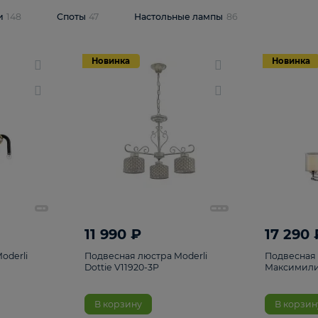
одсветки
148
Споты
47
Настольные лампы
86
Новинка