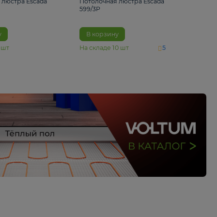
4 890 ₽
6 430 ₽
Потолочная люстра Escada
Потолочная люстра 
1116/3PL
599/3P
В корзину
В корзину
На складе
6
шт
На складе
10
шт