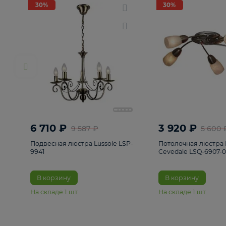
РАСПРОДАЖА
Смотреть все
Люстры
82
Светильники
222
Бра и под
30%
30%