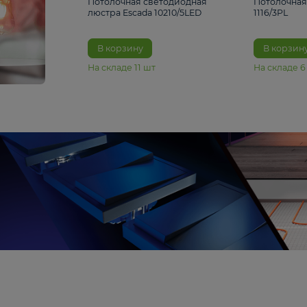
6 990 ₽
Потолочная светодиодная
люстра Escada 10210/5LED
В корзину
На складе
11
шт