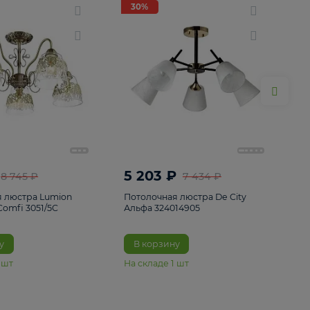
ие
8
30%
30%