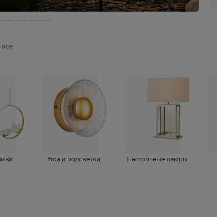
мотреть все
ветильники
Бра и подсветки
Настольные 