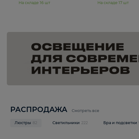
15 990 ₽
19 990 ₽
Подвесная люстра Moderli
Подвесная л
Dottie V11921-5P
Mireil V11914-
В корзину
В корзину
На складе
16
шт
На складе
17