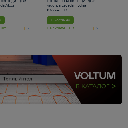
6 500 ₽
5 520 ₽
Потолочная светодиодная
Потолочная светод
люстра Escada Alcor
люстра Escada Hydri
10266/6LED
10227/4LED
В корзину
В корзину
На складе
11
шт
На складе
5
шт
5