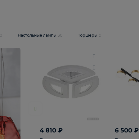
10 409 ₽
5 600 ₽
14 870 ₽
люстра Lussole
Подвесная люстра Alfa Praga
-6907-05
10773
В корзину
т
На складе
1
шт
светки
30
Настольные лампы
30
Торшеры
9