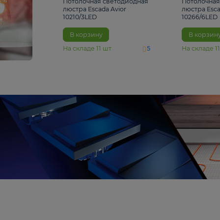
4 810 ₽
Потолочная светодиодная
люстра Escada Avior
10210/3LED
В корзину
На складе
11
шт
5