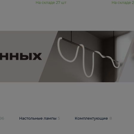
11 990 ₽
юстра Moderli
Подвесная люстра Moderli
12P
Dottie V11920-3P
В корзину
шт
На складе
27
шт