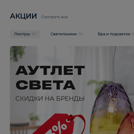
6 710 ₽
3 920 ₽
9 587 ₽
Подвесная люстра Lussole LSP-
Потолочная 
9941
Cevedale LSQ
В корзину
В корзину
На складе
1
шт
На складе
1
ш
АКЦИИ
Смотреть все
Люстры
30
Светильники
30
Бра и под