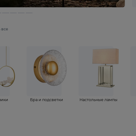
мотреть все
ветильники
Бра и подсветки
Настольные 