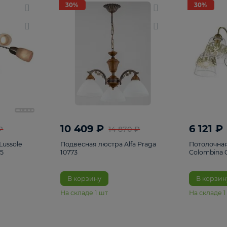
светки
96
Настольные лампы
5
Комплектующ
30%