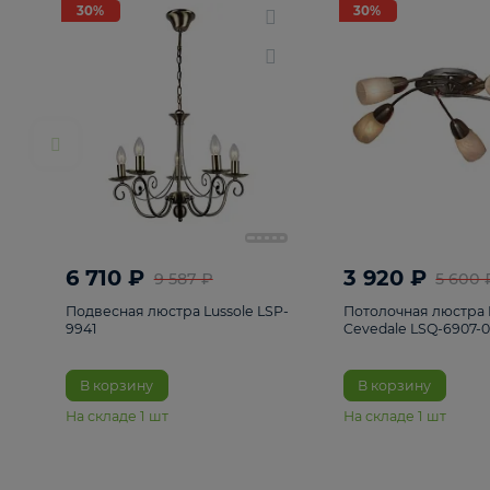
РАСПРОДАЖА
Смотреть все
Люстры
82
Светильники
222
Бра и под
30%
30%