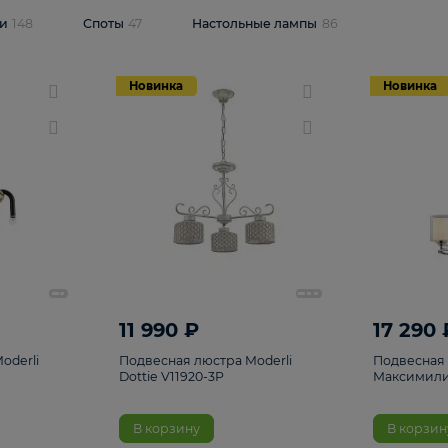
одсветки
148
Споты
47
Настольные лампы
86
Новинка