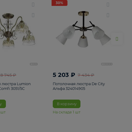
ие
8
30%
30%