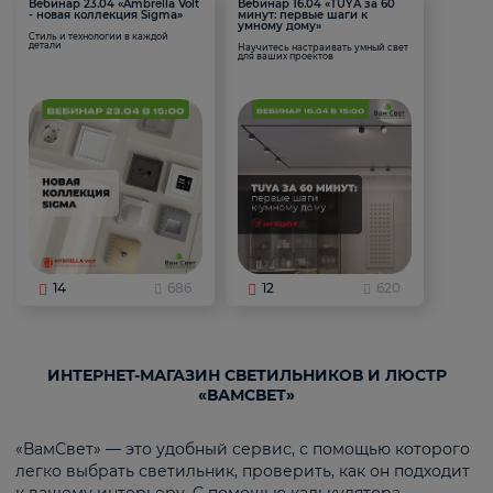
Вебинар 23.04 «Ambrella Volt
Вебинар 16.04 «TUYA за 60
- новая коллекция Sigma»
минут: первые шаги к
умному дому»
Стиль и технологии в каждой
детали
Научитесь настраивать умный свет
для ваших проектов
14
686
12
620
ИНТЕРНЕТ-МАГАЗИН СВЕТИЛЬНИКОВ И ЛЮСТР
«ВАМСВЕТ»
«ВамСвет» — это удобный сервис, с помощью которого
легко выбрать светильник, проверить, как он подходит