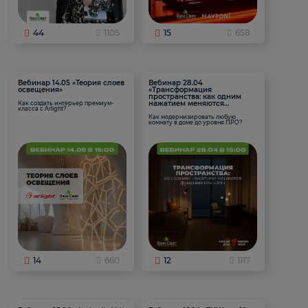
44
1105
15
658
Вебинар 14.05 «Теория слоев
Вебинар 28.04
освещения»
«Трансформация
пространства: как одним
нажатием меняются
Как создать интерьер премиум-
класса с Arlight?
функции комнаты
Как модернизировать любую
комнату в доме до уровня ПРО?
14
660
12
1117