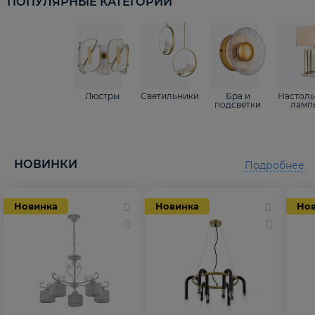
ПОПУЛЯРНЫЕ КАТЕГОРИИ
Люстры
Светильники
Бра и
Настол
подсветки
ламп
НОВИНКИ
Подробнее
Новинка
Новинка
Но