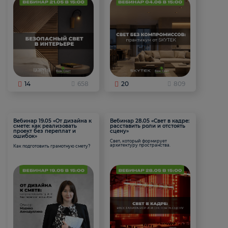
14
658
20
809
Вебинар 19.05 «От дизайна к
Вебинар 28.05 «Свет в кадре:
смете: как реализовать
расставить роли и отстоять
проект без переплат и
сцену»
ошибок»
Свет, который формирует
архитектуру пространства.
Как подготовить грамотную смету?