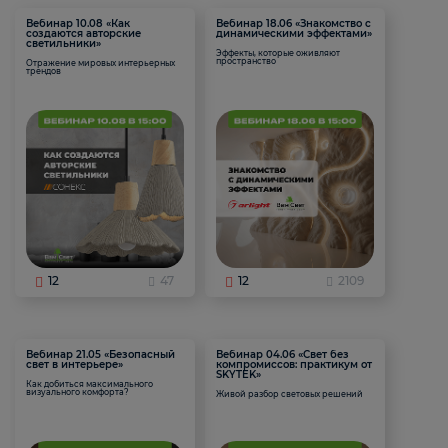
Вебинар 10.08 «Как
Вебинар 18.06 «Знакомство с
создаются авторские
динамическими эффектами»
светильники»
Эффекты, которые оживляют
пространство
Отражение мировых интерьерных
трендов
12
47
12
2109
Вебинар 21.05 «Безопасный
Вебинар 04.06 «Свет без
свет в интерьере»
компромиссов: практикум от
SKYTEK»
Как добиться максимального
визуального комфорта?
Живой разбор световых решений