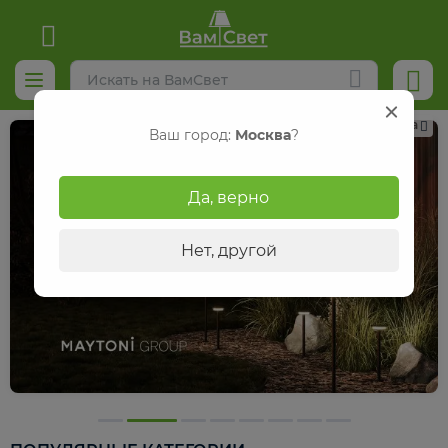
Реклама
Ваш город:
Москва
?
Да, верно
Нет, другой