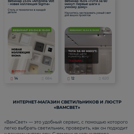
Вебинар 23.04 «Ambrella Volt
Вебинар 16.04 «TUYA за 60
- новая коллекция Sigma»
минут: первые шаги к
умному дому»
Стиль и технологии в каждой
детали
Научитесь настраивать умный свет
для ваших проектов
14
684
12
620
ИНТЕРНЕТ-МАГАЗИН СВЕТИЛЬНИКОВ И ЛЮСТР
«ВАМСВЕТ»
«ВамСвет» — это удобный сервис, с помощью которого
легко выбрать светильник, проверить, как он подходит