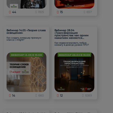
44
1105
15
657
Вебинар 14.05 «Теория слоев
Вебинар 28.04
освещения»
«Трансформация
пространства: как одним
нажатием меняются
Как создать интерьер премиум-
класса с Arlight?
функции комнаты
Как модернизировать любую
комнату в доме до уровня ПРО?
14
660
12
1089