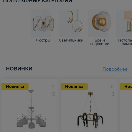
ПОПУЛЯРНЫЕ КАТЕГОРИИ
Люстры
Светильники
Бра и
Настол
подсветки
ламп
НОВИНКИ
Подробнее
Новинка
Новинка
Но