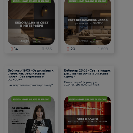
14
656
20
808
Вебинар 19.05 «От дизайна к
Вебинар 28.05 «Свет в кадре:
смете: как реализовать
расставить роли и отстоять
проект без переплат и
сцену»
ошибок»
Свет, который формирует
архитектуру пространства.
Как подготовить грамотную смету?