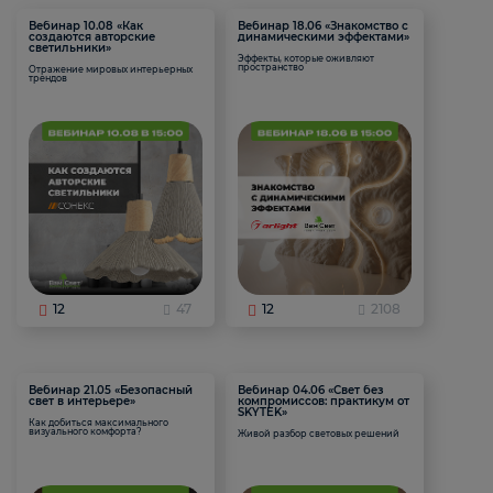
Вебинар 10.08 «Как
Вебинар 18.06 «Знакомство с
создаются авторские
динамическими эффектами»
светильники»
Эффекты, которые оживляют
пространство
Отражение мировых интерьерных
трендов
12
47
12
2108
Вебинар 21.05 «Безопасный
Вебинар 04.06 «Свет без
свет в интерьере»
компромиссов: практикум от
SKYTEK»
Как добиться максимального
визуального комфорта?
Живой разбор световых решений