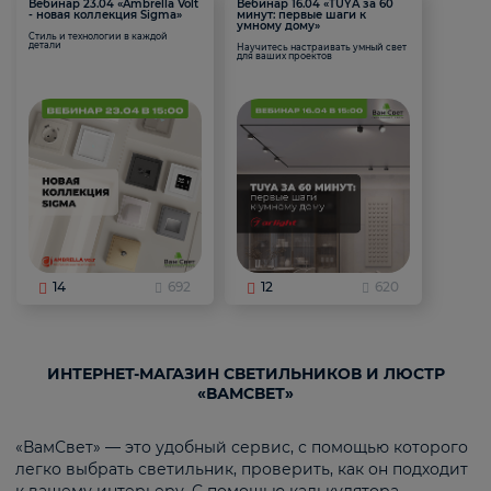
Вебинар 23.04 «Ambrella Volt
Вебинар 16.04 «TUYA за 60
- новая коллекция Sigma»
минут: первые шаги к
умному дому»
Стиль и технологии в каждой
детали
Научитесь настраивать умный свет
для ваших проектов
14
692
12
620
ИНТЕРНЕТ-МАГАЗИН СВЕТИЛЬНИКОВ И ЛЮСТР
«ВАМСВЕТ»
«ВамСвет» — это удобный сервис, с помощью которого
легко выбрать светильник, проверить, как он подходит