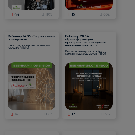
44
1109
15
662
Вебинар 14.05 «Теория слоев
Вебинар 28.04
освещения»
«Трансформация
пространства: как одним
нажатием меняются
Как создать интерьер премиум-
класса с Arlight?
функции комнаты
Как модернизировать любую
комнату в доме до уровня ПРО?
14
663
12
1176