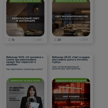
14
660
20
809
Вебинар 19.05 «От дизайна к
Вебинар 28.05 «Свет в кадре:
смете: как реализовать
расставить роли и отстоять
проект без переплат и
сцену»
ошибок»
Свет, который формирует
архитектуру пространства.
Как подготовить грамотную смету?