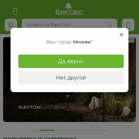
Реклама
Ваш город:
Москва
?
Да, верно
Нет, другой