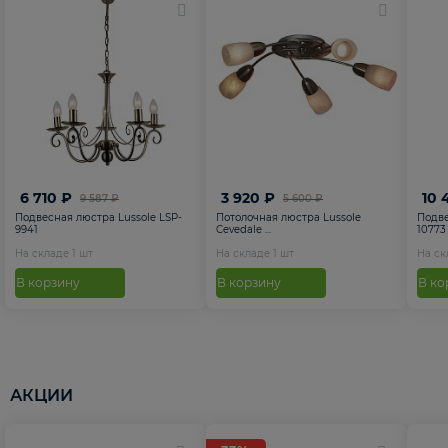
6 710 ₽
3 920 ₽
10 
9 587 ₽
5 600 ₽
Подвесная люстра Lussole LSP-
Потолочная люстра Lussole
Подве
9941
Cevedale ...
10773
На складе
1
шт
На складе
1
шт
На с
В корзину
В корзину
В ко
АКЦИИ