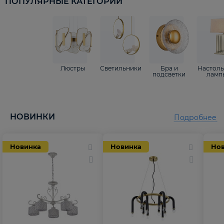
ПОПУЛЯРНЫЕ КАТЕГОРИИ
Люстры
Светильники
Бра и
Настол
подсветки
ламп
НОВИНКИ
Подробнее
Новинка
Новинка
Но