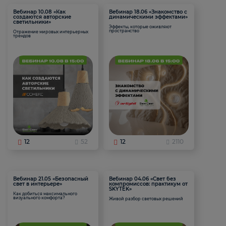
Вебинар 10.08 «Как
Вебинар 18.06 «Знакомство с
создаются авторские
динамическими эффектами»
светильники»
Эффекты, которые оживляют
пространство
Отражение мировых интерьерных
трендов
12
52
12
2110
Вебинар 21.05 «Безопасный
Вебинар 04.06 «Свет без
свет в интерьере»
компромиссов: практикум от
SKYTEK»
Как добиться максимального
визуального комфорта?
Живой разбор световых решений