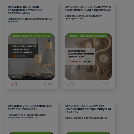
Вебинар 10.08 «Как
Вебинар 18.06 «Знакомство с
создаются авторские
динамическими эффектами»
светильники»
Эффекты, которые оживляют
пространство
Отражение мировых интерьерных
трендов
12
46
12
2107
Вебинар 21.05 «Безопасный
Вебинар 04.06 «Свет без
свет в интерьере»
компромиссов: практикум от
SKYTEK»
Как добиться максимального
визуального комфорта?
Живой разбор световых решений