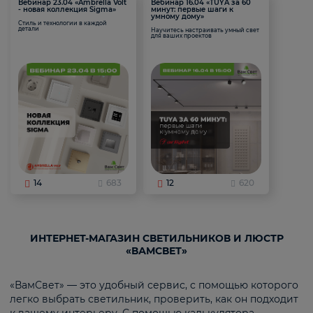
Вебинар 23.04 «Ambrella Volt
Вебинар 16.04 «TUYA за 60
- новая коллекция Sigma»
минут: первые шаги к
умному дому»
Стиль и технологии в каждой
детали
Научитесь настраивать умный свет
для ваших проектов
14
683
12
620
ИНТЕРНЕТ-МАГАЗИН СВЕТИЛЬНИКОВ И ЛЮСТР
«ВАМСВЕТ»
«ВамСвет» — это удобный сервис, с помощью которого
легко выбрать светильник, проверить, как он подходит