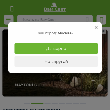
Реклама
Ваш город:
Москва
?
Да, верно
Нет, другой