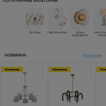
ПОПУЛЯРНЫЕ КАТЕГОРИИ
Люстры
Светильники
Бра и
Настол
подсветки
ламп
НОВИНКИ
Подробнее
Новинка
Новинка
Но