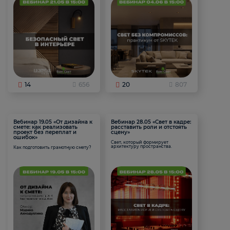
14
656
20
807
Вебинар 19.05 «От дизайна к
Вебинар 28.05 «Свет в кадре:
смете: как реализовать
расставить роли и отстоять
проект без переплат и
сцену»
ошибок»
Свет, который формирует
архитектуру пространства.
Как подготовить грамотную смету?