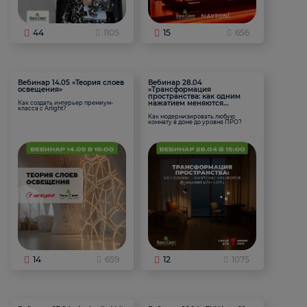
44
1105
15
656
Вебинар 14.05 «Теория слоев
Вебинар 28.04
освещения»
«Трансформация
пространства: как одним
нажатием меняются
Как создать интерьер премиум-
класса с Arlight?
функции комнаты
Как модернизировать любую
комнату в доме до уровня ПРО?
14
659
12
1075