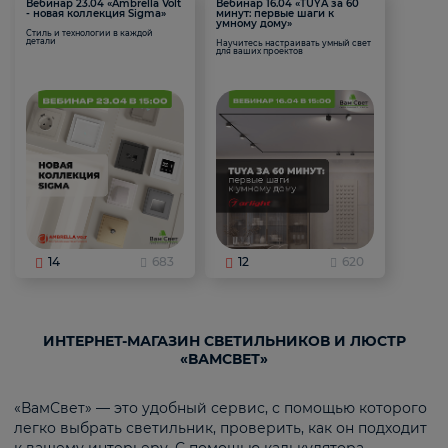
Вебинар 23.04 «Ambrella Volt
Вебинар 16.04 «TUYA за 60
- новая коллекция Sigma»
минут: первые шаги к
умному дому»
Стиль и технологии в каждой
детали
Научитесь настраивать умный свет
для ваших проектов
14
683
12
620
ИНТЕРНЕТ-МАГАЗИН СВЕТИЛЬНИКОВ И ЛЮСТР
«ВАМСВЕТ»
«ВамСвет» — это удобный сервис, с помощью которого
легко выбрать светильник, проверить, как он подходит