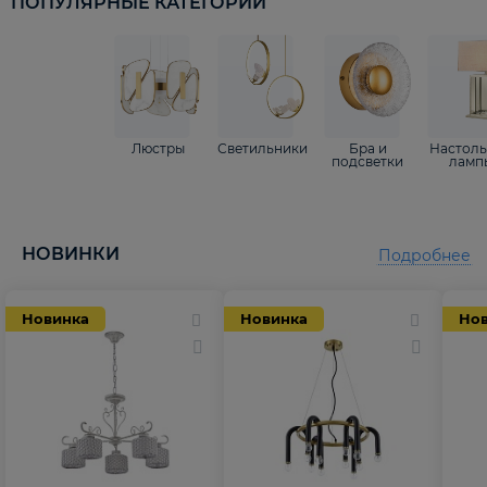
ПОПУЛЯРНЫЕ КАТЕГОРИИ
Люстры
Светильники
Бра и
Настол
подсветки
ламп
НОВИНКИ
Подробнее
Новинка
Новинка
Но