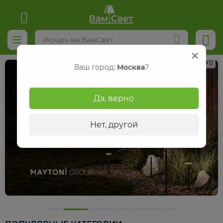
Реклама
Ваш город:
Москва
?
Да, верно
Нет, другой