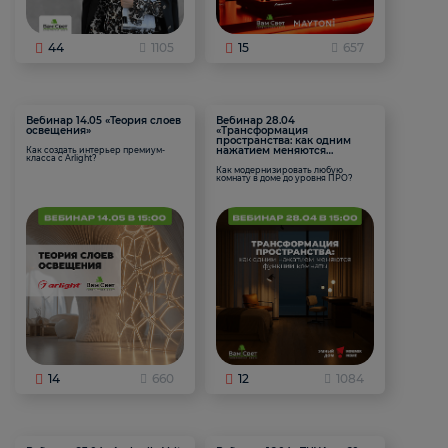
44
1105
15
657
Вебинар 14.05 «Теория слоев
Вебинар 28.04
освещения»
«Трансформация
пространства: как одним
нажатием меняются
Как создать интерьер премиум-
класса с Arlight?
функции комнаты
Как модернизировать любую
комнату в доме до уровня ПРО?
14
660
12
1084