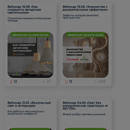
Вебинар 10.08 «Как
Вебинар 18.06 «Знакомство с
создаются авторские
динамическими эффектами»
светильники»
Эффекты, которые оживляют
пространство
Отражение мировых интерьерных
трендов
12
47
12
2108
Вебинар 21.05 «Безопасный
Вебинар 04.06 «Свет без
свет в интерьере»
компромиссов: практикум от
SKYTEK»
Как добиться максимального
визуального комфорта?
Живой разбор световых решений