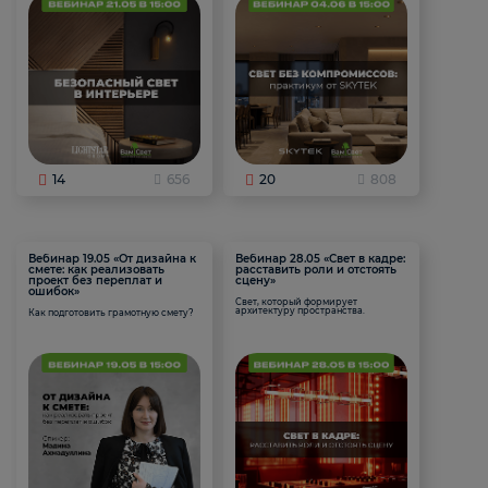
14
656
20
808
Вебинар 19.05 «От дизайна к
Вебинар 28.05 «Свет в кадре:
смете: как реализовать
расставить роли и отстоять
проект без переплат и
сцену»
ошибок»
Свет, который формирует
архитектуру пространства.
Как подготовить грамотную смету?