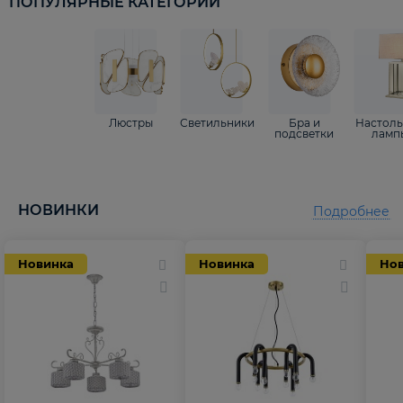
ПОПУЛЯРНЫЕ КАТЕГОРИИ
Люстры
Светильники
Бра и
Настол
подсветки
ламп
НОВИНКИ
Подробнее
Новинка
Новинка
Но