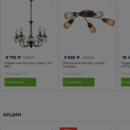
6 710 ₽
3 920 ₽
10 
9 587 ₽
5 600 ₽
Подвесная люстра Lussole LSP-
Потолочная люстра Lussole
Подве
9941
Cevedale ...
10773
На складе
1
шт
На складе
1
шт
На с
В корзину
В корзину
В ко
АКЦИИ