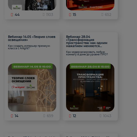
44
1103
15
652
Вебинар 14.05 «Теория слоев
Вебинар 28.04
освещения»
«Трансформация
пространства: как одним
нажатием меняются
Как создать интерьер премиум-
класса с Arlight?
функции комнаты
Как модернизировать любую
комнату в доме до уровня ПРО?
14
659
12
1043