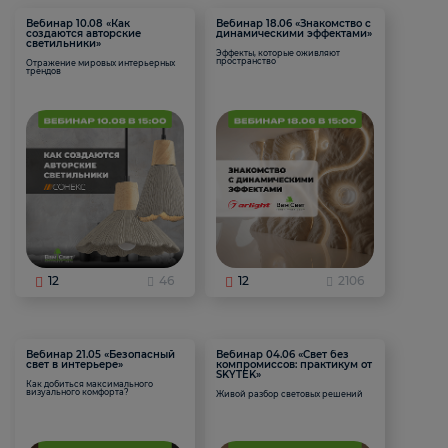
Вебинар 10.08 «Как
Вебинар 18.06 «Знакомство с
создаются авторские
динамическими эффектами»
светильники»
Эффекты, которые оживляют
пространство
Отражение мировых интерьерных
трендов
12
46
12
2106
Вебинар 21.05 «Безопасный
Вебинар 04.06 «Свет без
свет в интерьере»
компромиссов: практикум от
SKYTEK»
Как добиться максимального
визуального комфорта?
Живой разбор световых решений