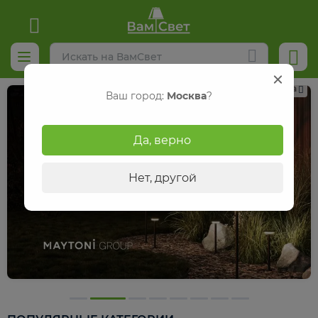
Реклама
Ваш город:
Москва
?
Да, верно
Нет, другой