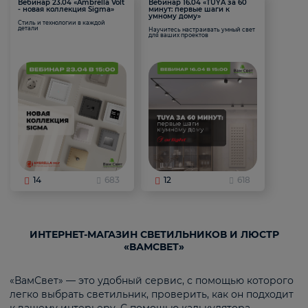
Вебинар 23.04 «Ambrella Volt
Вебинар 16.04 «TUYA за 60
- новая коллекция Sigma»
минут: первые шаги к
умному дому»
Стиль и технологии в каждой
детали
Научитесь настраивать умный свет
для ваших проектов
14
683
12
618
ИНТЕРНЕТ-МАГАЗИН СВЕТИЛЬНИКОВ И ЛЮСТР
«ВАМСВЕТ»
«ВамСвет» — это удобный сервис, с помощью которого
легко выбрать светильник, проверить, как он подходит