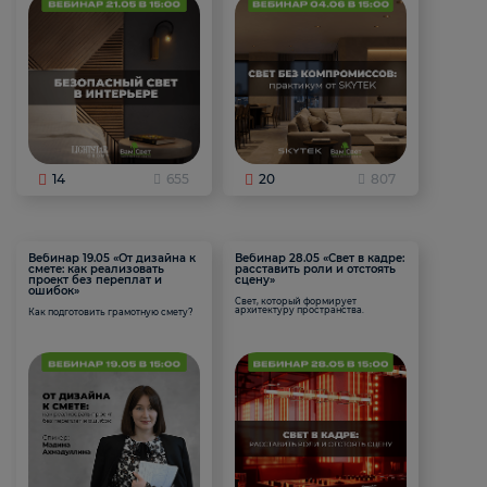
14
655
20
807
Вебинар 19.05 «От дизайна к
Вебинар 28.05 «Свет в кадре:
смете: как реализовать
расставить роли и отстоять
проект без переплат и
сцену»
ошибок»
Свет, который формирует
архитектуру пространства.
Как подготовить грамотную смету?