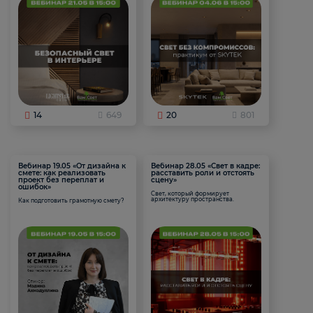
14
649
20
801
Вебинар 19.05 «От дизайна к
Вебинар 28.05 «Свет в кадре:
смете: как реализовать
расставить роли и отстоять
проект без переплат и
сцену»
ошибок»
Свет, который формирует
архитектуру пространства.
Как подготовить грамотную смету?