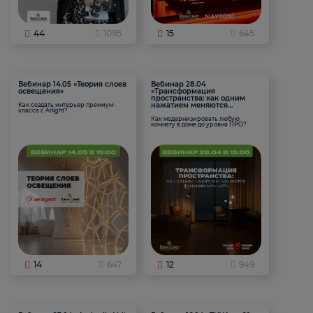
44
1095
15
645
Вебинар 14.05 «Теория слоев
Вебинар 28.04
освещения»
«Трансформация
пространства: как одним
нажатием меняются
Как создать интерьер премиум-
класса с Arlight?
функции комнаты
Как модернизировать любую
комнату в доме до уровня ПРО?
14
647
12
949