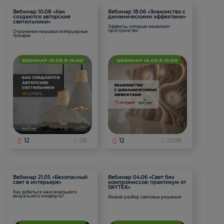
Вебинар 10.08 «Как
Вебинар 18.06 «Знакомство с
создаются авторские
динамическими эффектами»
светильники»
Эффекты, которые оживляют
пространство
Отражение мировых интерьерных
трендов
12
38
12
2098
Вебинар 21.05 «Безопасный
Вебинар 04.06 «Свет без
свет в интерьере»
компромиссов: практикум от
SKYTEK»
Как добиться максимального
визуального комфорта?
Живой разбор световых решений