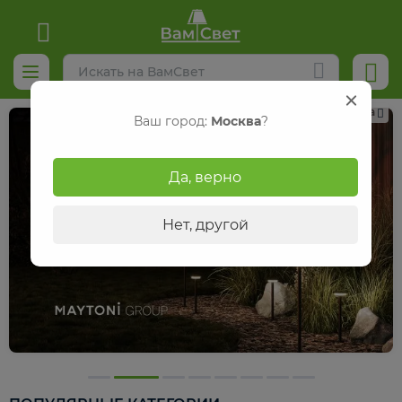
Реклама
Ваш город:
Москва
?
Да, верно
Нет, другой