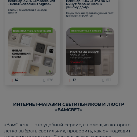
Вебинар 23.04 «Ambrella Volt
Вебинар 16.04 «TUYA за 60
- новая коллекция Sigma»
минут: первые шаги к
умному дому»
Стиль и технологии в каждой
детали
Научитесь настраивать умный свет
для ваших проектов
14
676
12
612
ИНТЕРНЕТ-МАГАЗИН СВЕТИЛЬНИКОВ И ЛЮСТР
«ВАМСВЕТ»
«ВамСвет» — это удобный сервис, с помощью которого
легко выбрать светильник, проверить, как он подходит