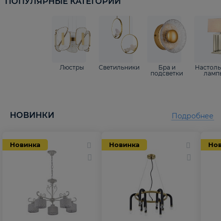
ПОПУЛЯРНЫЕ КАТЕГОРИИ
Люстры
Светильники
Бра и
Настол
подсветки
ламп
НОВИНКИ
Подробнее
Новинка
Новинка
Но