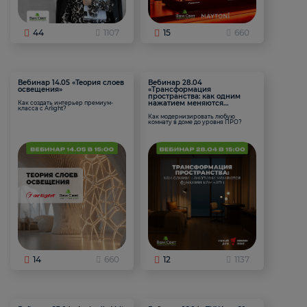
44
1107
15
660
Вебинар 14.05 «Теория слоев
Вебинар 28.04
освещения»
«Трансформация
пространства: как одним
нажатием меняются
Как создать интерьер премиум-
класса с Arlight?
функции комнаты
Как модернизировать любую
комнату в доме до уровня ПРО?
14
660
12
1137