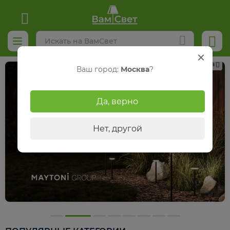
Реклама
Ваш город:
Москва
?
Да, верно
Нет, другой