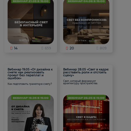
14
659
20
809
Вебинар 19.05 «От дизайна к
Вебинар 28.05 «Свет в кадре:
смете: как реализовать
расставить роли и отстоять
проект без переплат и
сцену»
ошибок»
Свет, который формирует
архитектуру пространства.
Как подготовить грамотную смету?