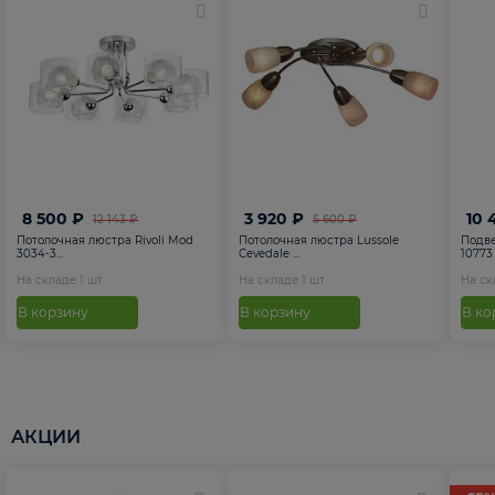
8 500 ₽
3 920 ₽
10 
12 143 ₽
5 600 ₽
Потолочная люстра Rivoli Mod
Потолочная люстра Lussole
Подве
3034-3...
Cevedale ...
10773
На складе
1
шт
На складе
1
шт
На с
В корзину
В корзину
В ко
АКЦИИ