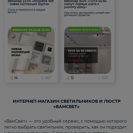
Вебинар 23.04 «Ambrella Volt
Вебинар 16.04 «TUYA за 60
- новая коллекция Sigma»
минут: первые шаги к
умному дому»
Стиль и технологии в каждой
детали
Научитесь настраивать умный свет
для ваших проектов
14
687
12
620
ИНТЕРНЕТ-МАГАЗИН СВЕТИЛЬНИКОВ И ЛЮСТР
«ВАМСВЕТ»
«ВамСвет» — это удобный сервис, с помощью которого
легко выбрать светильник, проверить, как он подходит