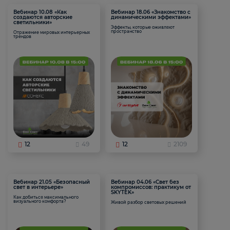
Вебинар 10.08 «Как
Вебинар 18.06 «Знакомство с
создаются авторские
динамическими эффектами»
светильники»
Эффекты, которые оживляют
пространство
Отражение мировых интерьерных
трендов
12
49
12
2109
Вебинар 21.05 «Безопасный
Вебинар 04.06 «Свет без
свет в интерьере»
компромиссов: практикум от
SKYTEK»
Как добиться максимального
визуального комфорта?
Живой разбор световых решений