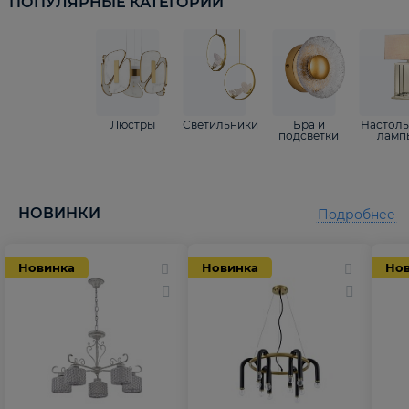
ПОПУЛЯРНЫЕ КАТЕГОРИИ
Люстры
Светильники
Бра и
Настол
подсветки
ламп
НОВИНКИ
Подробнее
Новинка
Новинка
Но