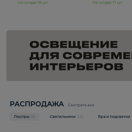
15 990 ₽
19 990 ₽
Подвесная люстра Moderli
Подвесная л
Dottie V11921-5P
Mireil V11914-
В корзину
В корзину
На складе
16
шт
На складе
17