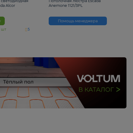
6 500 ₽
3 530 ₽
Потолочная светодиодная
Потолочная люстра 
люстра Escada Alcor
Anemone 1121/3PL
10266/6LED
В корзину
Помощь менед
На складе
11
шт
5