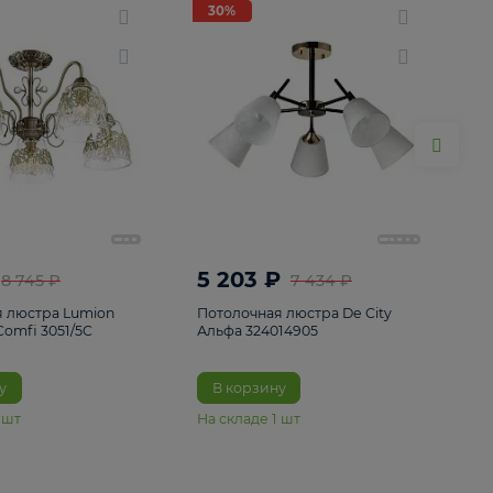
ие
8
30%
30%