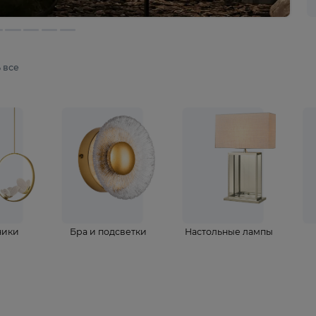
мотреть все
ветильники
Бра и подсветки
Настольные 