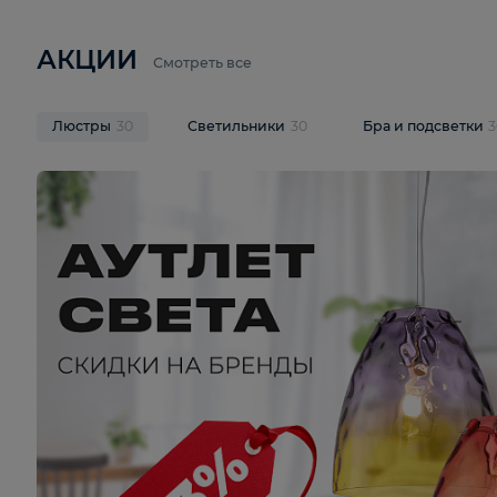
6 710 ₽
3 920 ₽
9 587 ₽
Подвесная люстра Lussole LSP-
Потолочная 
9941
Cevedale LSQ
В корзину
В корзину
На складе
1
шт
На складе
1
ш
АКЦИИ
Смотреть все
Люстры
30
Светильники
30
Бра и под