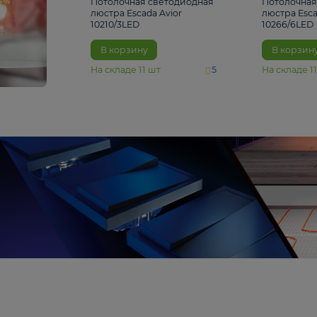
4 810 ₽
Потолочная светодиодная
люстра Escada Avior
10210/3LED
В корзину
На складе
11
шт
5