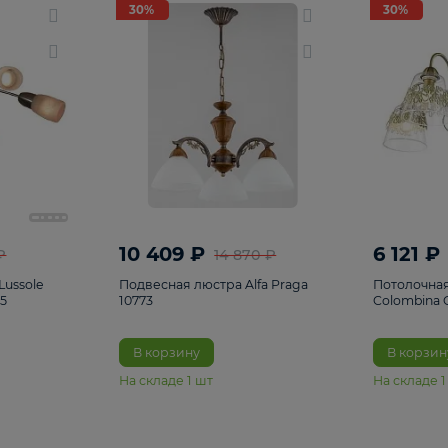
светки
96
Настольные лампы
5
Комплектующ
30%