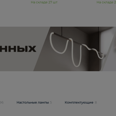
11 990 ₽
юстра Moderli
Подвесная люстра Moderli
12P
Dottie V11920-3P
В корзину
шт
На складе
27
шт