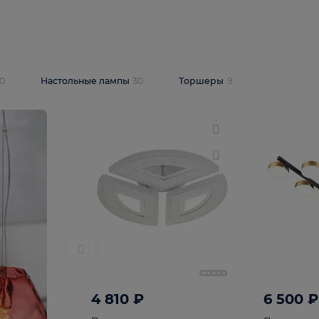
10 409 ₽
5 600 ₽
14 870 ₽
люстра Lussole
Подвесная люстра Alfa Praga
-6907-05
10773
В корзину
т
На складе
1
шт
светки
30
Настольные лампы
30
Торшеры
9