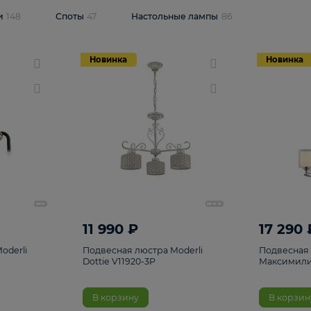
одсветки
148
Споты
47
Настольные лампы
86
Новинка