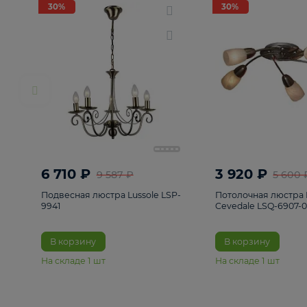
РАСПРОДАЖА
Смотреть все
Люстры
82
Светильники
222
Бра и под
30%
30%