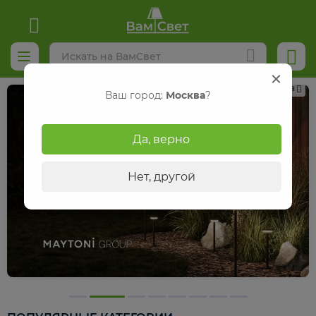
Реклама
Ваш город:
Москва
?
Да, верно
Нет, другой