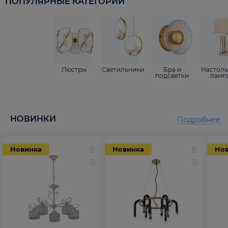
ПОПУЛЯРНЫЕ КАТЕГОРИИ
Люстры
Светильники
Бра и
Настол
подсветки
ламп
НОВИНКИ
Подробнее
Новинка
Новинка
Но