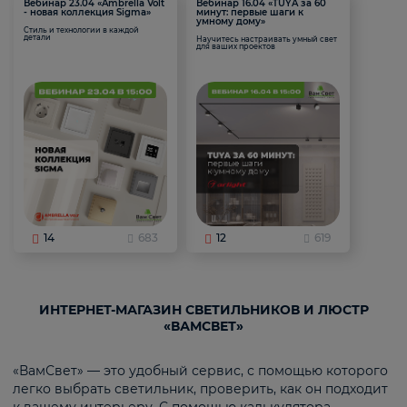
Вебинар 23.04 «Ambrella Volt
Вебинар 16.04 «TUYA за 60
- новая коллекция Sigma»
минут: первые шаги к
умному дому»
Стиль и технологии в каждой
детали
Научитесь настраивать умный свет
для ваших проектов
14
683
12
619
ИНТЕРНЕТ-МАГАЗИН СВЕТИЛЬНИКОВ И ЛЮСТР
«ВАМСВЕТ»
«ВамСвет» — это удобный сервис, с помощью которого
легко выбрать светильник, проверить, как он подходит