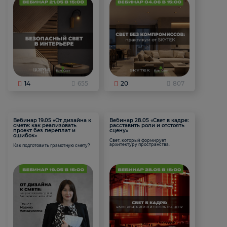
14
655
20
807
Вебинар 19.05 «От дизайна к
Вебинар 28.05 «Свет в кадре:
смете: как реализовать
расставить роли и отстоять
проект без переплат и
сцену»
ошибок»
Свет, который формирует
архитектуру пространства.
Как подготовить грамотную смету?