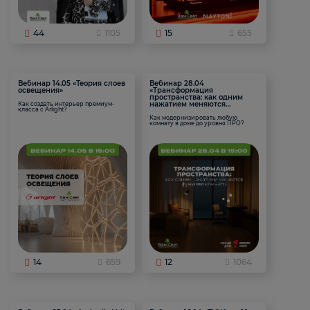
44
1105
15
655
Вебинар 14.05 «Теория слоев
Вебинар 28.04
освещения»
«Трансформация
пространства: как одним
нажатием меняются
Как создать интерьер премиум-
класса с Arlight?
функции комнаты
Как модернизировать любую
комнату в доме до уровня ПРО?
14
659
12
1064