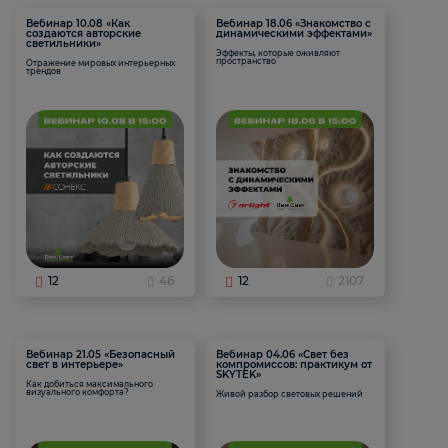
Вебинар 10.08 «Как
Вебинар 18.06 «Знакомство с
создаются авторские
динамическими эффектами»
светильники»
Эффекты, которые оживляют
пространство
Отражение мировых интерьерных
трендов
12
46
12
2107
Вебинар 21.05 «Безопасный
Вебинар 04.06 «Свет без
свет в интерьере»
компромиссов: практикум от
SKYTEK»
Как добиться максимального
визуального комфорта?
Живой разбор световых решений