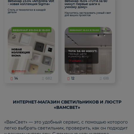
Вебинар 23.04 «Ambrella Volt
Вебинар 16.04 «TUYA за 60
- новая коллекция Sigma»
минут: первые шаги к
умному дому»
Стиль и технологии в каждой
детали
Научитесь настраивать умный свет
для ваших проектов
14
682
12
618
ИНТЕРНЕТ-МАГАЗИН СВЕТИЛЬНИКОВ И ЛЮСТР
«ВАМСВЕТ»
«ВамСвет» — это удобный сервис, с помощью которого
легко выбрать светильник, проверить, как он подходит