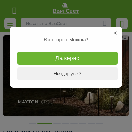
Реклама
Ваш город:
Москва
?
Да, верно
Нет, другой