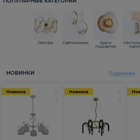
ПОПУЛЯРНЫЕ КАТЕГОРИИ
Люстры
Светильники
Бра и
Настол
подсветки
ламп
НОВИНКИ
Подробнее
Новинка
Новинка
Но