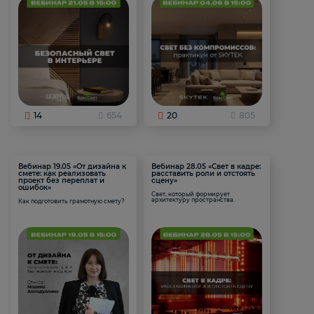
14
654
20
805
Вебинар 19.05 «От дизайна к
Вебинар 28.05 «Свет в кадре:
смете: как реализовать
расставить роли и отстоять
проект без переплат и
сцену»
ошибок»
Свет, который формирует
архитектуру пространства.
Как подготовить грамотную смету?