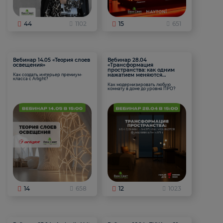
44
1102
15
651
Вебинар 14.05 «Теория слоев
Вебинар 28.04
освещения»
«Трансформация
пространства: как одним
нажатием меняются
Как создать интерьер премиум-
класса с Arlight?
функции комнаты
Как модернизировать любую
комнату в доме до уровня ПРО?
14
658
12
1023