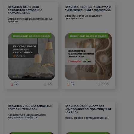
Вебинар 10.08 «Как
Вебинар 18.06 «Знакомство с
создаются авторские
динамическими эффектами»
светильники»
Эффекты, которые оживляют
пространство
Отражение мировых интерьерных
трендов
12
45
12
2105
Вебинар 21.05 «Безопасный
Вебинар 04.06 «Свет без
свет в интерьере»
компромиссов: практикум от
SKYTEK»
Как добиться максимального
визуального комфорта?
Живой разбор световых решений