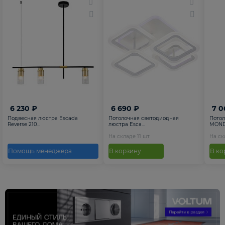
6 230 ₽
6 690 ₽
7 0
Подвесная люстра Escada
Потолочная светодиодная
Потол
Reverse 210...
люстра Esca...
MONDR
На складе
11
шт
На с
Помощь менеджера
В корзину
В ко