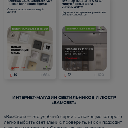
Вебинар 23.04 «Ambrella Volt
Вебинар 16.04 «TUYA за 60
- новая коллекция Sigma»
минут: первые шаги к
умному дому»
Стиль и технологии в каждой
детали
Научитесь настраивать умный свет
для ваших проектов
14
684
12
620
ИНТЕРНЕТ-МАГАЗИН СВЕТИЛЬНИКОВ И ЛЮСТР
«ВАМСВЕТ»
«ВамСвет» — это удобный сервис, с помощью которого
легко выбрать светильник, проверить, как он подходит