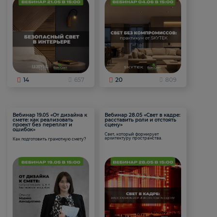
14
657
20
809
Вебинар 19.05 «От дизайна к
Вебинар 28.05 «Свет в кадре:
смете: как реализовать
расставить роли и отстоять
проект без переплат и
сцену»
ошибок»
Свет, который формирует
архитектуру пространства.
Как подготовить грамотную смету?