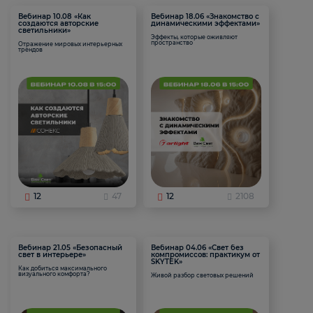
Вебинар 10.08 «Как
Вебинар 18.06 «Знакомство с
создаются авторские
динамическими эффектами»
светильники»
Эффекты, которые оживляют
пространство
Отражение мировых интерьерных
трендов
12
47
12
2108
Вебинар 21.05 «Безопасный
Вебинар 04.06 «Свет без
свет в интерьере»
компромиссов: практикум от
SKYTEK»
Как добиться максимального
визуального комфорта?
Живой разбор световых решений