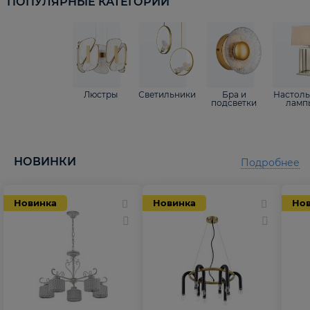
ПОПУЛЯРНЫЕ КАТЕГОРИИ
Люстры
Светильники
Бра и
Настол
подсветки
ламп
НОВИНКИ
Подробнее
Новинка
Новинка
Но