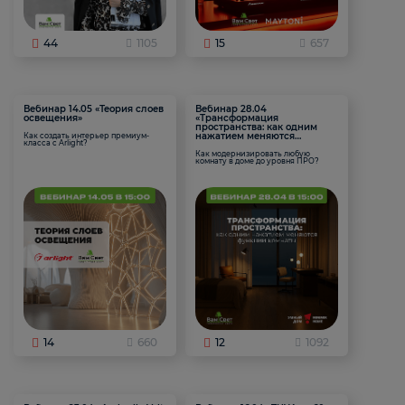
44
1105
15
657
Вебинар 14.05 «Теория слоев
Вебинар 28.04
освещения»
«Трансформация
пространства: как одним
нажатием меняются
Как создать интерьер премиум-
класса с Arlight?
функции комнаты
Как модернизировать любую
комнату в доме до уровня ПРО?
14
660
12
1092