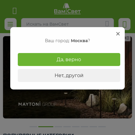
Реклама
Ваш город:
Москва
?
Да, верно
Нет, другой