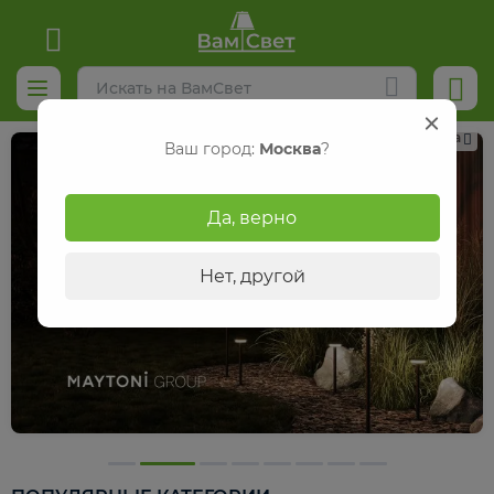
Реклама
Ваш город:
Москва
?
Да, верно
Нет, другой