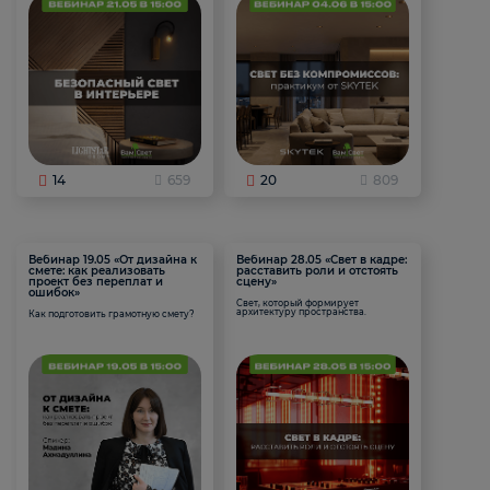
14
659
20
809
Вебинар 19.05 «От дизайна к
Вебинар 28.05 «Свет в кадре:
смете: как реализовать
расставить роли и отстоять
проект без переплат и
сцену»
ошибок»
Свет, который формирует
архитектуру пространства.
Как подготовить грамотную смету?