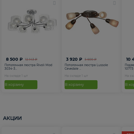
8 500 ₽
3 920 ₽
10 
12 143 ₽
5 600 ₽
Потолочная люстра Rivoli Mod
Потолочная люстра Lussole
Подве
3034-3...
Cevedale ...
10773
На складе
1
шт
На складе
1
шт
На с
В корзину
В корзину
В ко
АКЦИИ