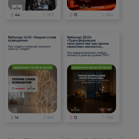
44
1107
15
660
Вебинар 14.05 «Теория слоев
Вебинар 28.04
освещения»
«Трансформация
пространства: как одним
нажатием меняются
Как создать интерьер премиум-
класса с Arlight?
функции комнаты
Как модернизировать любую
комнату в доме до уровня ПРО?
14
660
12
1136