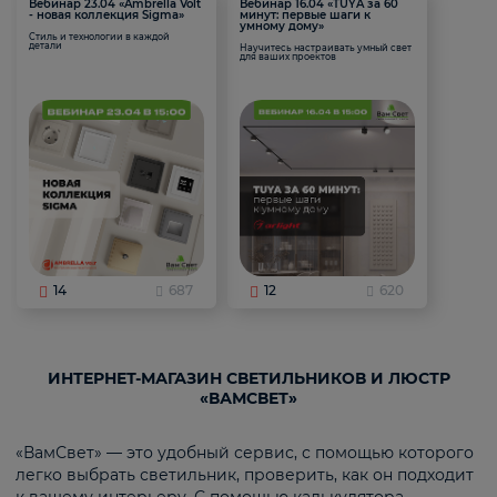
Вебинар 23.04 «Ambrella Volt
Вебинар 16.04 «TUYA за 60
- новая коллекция Sigma»
минут: первые шаги к
умному дому»
Стиль и технологии в каждой
детали
Научитесь настраивать умный свет
для ваших проектов
14
687
12
620
ИНТЕРНЕТ-МАГАЗИН СВЕТИЛЬНИКОВ И ЛЮСТР
«ВАМСВЕТ»
«ВамСвет» — это удобный сервис, с помощью которого
легко выбрать светильник, проверить, как он подходит