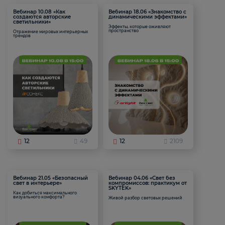
Вебинар 10.08 «Как
Вебинар 18.06 «Знакомство с
создаются авторские
динамическими эффектами»
светильники»
Эффекты, которые оживляют
пространство
Отражение мировых интерьерных
трендов
12
49
12
2109
Вебинар 21.05 «Безопасный
Вебинар 04.06 «Свет без
свет в интерьере»
компромиссов: практикум от
SKYTEK»
Как добиться максимального
визуального комфорта?
Живой разбор световых решений