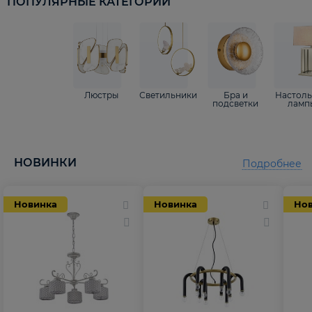
ПОПУЛЯРНЫЕ КАТЕГОРИИ
Люстры
Светильники
Бра и
Настол
подсветки
ламп
НОВИНКИ
Подробнее
Новинка
Новинка
Но