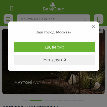
Реклама
Ваш город:
Москва
?
Да, верно
Нет, другой