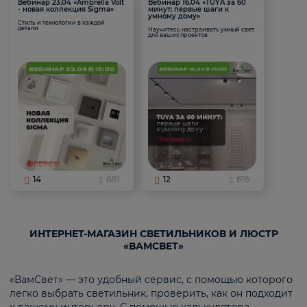
Вебинар 23.04 «Ambrella Volt
Вебинар 16.04 «TUYA за 60
- новая коллекция Sigma»
минут: первые шаги к
умному дому»
Стиль и технологии в каждой
детали
Научитесь настраивать умный свет
для ваших проектов
14
681
12
618
ИНТЕРНЕТ-МАГАЗИН СВЕТИЛЬНИКОВ И ЛЮСТР
«ВАМСВЕТ»
«ВамСвет» — это удобный сервис, с помощью которого
легко выбрать светильник, проверить, как он подходит