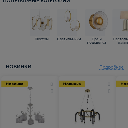
ПОПУЛЯРНЫЕ КАТЕГОРИИ
Люстры
Светильники
Бра и
Настол
подсветки
ламп
НОВИНКИ
Подробнее
Новинка
Новинка
Но