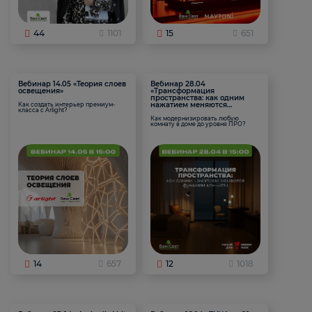
44
1101
15
651
Вебинар 14.05 «Теория слоев
Вебинар 28.04
освещения»
«Трансформация
пространства: как одним
нажатием меняются
Как создать интерьер премиум-
класса с Arlight?
функции комнаты
Как модернизировать любую
комнату в доме до уровня ПРО?
14
657
12
1018