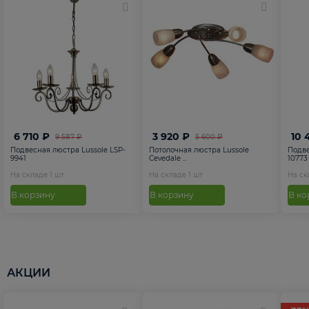
6 710 ₽
3 920 ₽
10 
9 587 ₽
5 600 ₽
Подвесная люстра Lussole LSP-
Потолочная люстра Lussole
Подве
9941
Cevedale ...
10773
На складе
1
шт
На складе
1
шт
На с
В корзину
В корзину
В ко
АКЦИИ