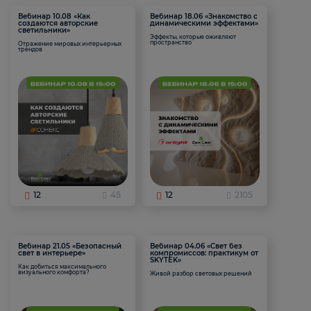
Вебинар 10.08 «Как
Вебинар 18.06 «Знакомство с
создаются авторские
динамическими эффектами»
светильники»
Эффекты, которые оживляют
пространство
Отражение мировых интерьерных
трендов
12
45
12
2105
Вебинар 21.05 «Безопасный
Вебинар 04.06 «Свет без
свет в интерьере»
компромиссов: практикум от
SKYTEK»
Как добиться максимального
визуального комфорта?
Живой разбор световых решений