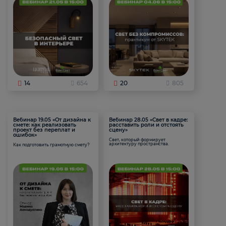
14
654
20
805
Вебинар 19.05 «От дизайна к
Вебинар 28.05 «Свет в кадре:
смете: как реализовать
расставить роли и отстоять
проект без переплат и
сцену»
ошибок»
Свет, который формирует
архитектуру пространства.
Как подготовить грамотную смету?