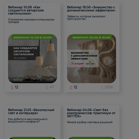
Вебинар 10.08 «Как
Вебинар 18.06 «Знакомство с
создаются авторские
динамическими эффектами»
светильники»
Эффекты, которые оживляют
пространство
Отражение мировых интерьерных
трендов
12
47
12
2108
Вебинар 21.05 «Безопасный
Вебинар 04.06 «Свет без
свет в интерьере»
компромиссов: практикум от
SKYTEK»
Как добиться максимального
визуального комфорта?
Живой разбор световых решений