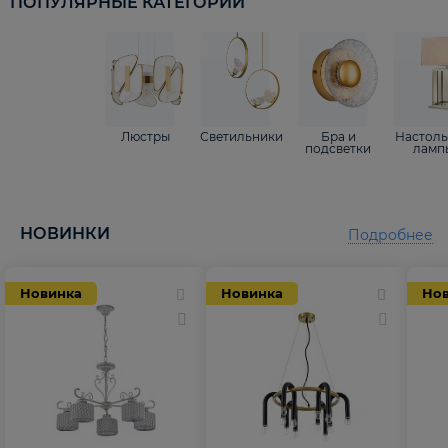
ПОПУЛЯРНЫЕ КАТЕГОРИИ
Люстры
Светильники
Бра и
Настол
подсветки
ламп
НОВИНКИ
Подробнее
Новинка
Новинка
Но