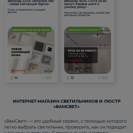
Вебинар 23.04 «Ambrella Volt
Вебинар 16.04 «TUYA за 60
- новая коллекция Sigma»
минут: первые шаги к
умному дому»
Стиль и технологии в каждой
детали
Научитесь настраивать умный свет
для ваших проектов
14
683
12
620
ИНТЕРНЕТ-МАГАЗИН СВЕТИЛЬНИКОВ И ЛЮСТР
«ВАМСВЕТ»
«ВамСвет» — это удобный сервис, с помощью которого
легко выбрать светильник, проверить, как он подходит