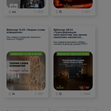
44
1105
15
657
Вебинар 14.05 «Теория слоев
Вебинар 28.04
освещения»
«Трансформация
пространства: как одним
нажатием меняются
Как создать интерьер премиум-
класса с Arlight?
функции комнаты
Как модернизировать любую
комнату в доме до уровня ПРО?
14
660
12
1086