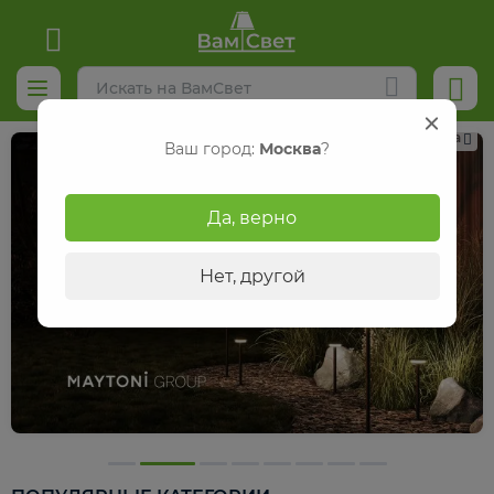
Реклама
Ваш город:
Москва
?
Да, верно
Нет, другой