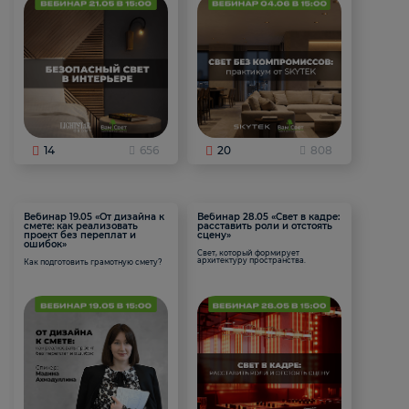
14
656
20
808
Вебинар 19.05 «От дизайна к
Вебинар 28.05 «Свет в кадре:
смете: как реализовать
расставить роли и отстоять
проект без переплат и
сцену»
ошибок»
Свет, который формирует
архитектуру пространства.
Как подготовить грамотную смету?