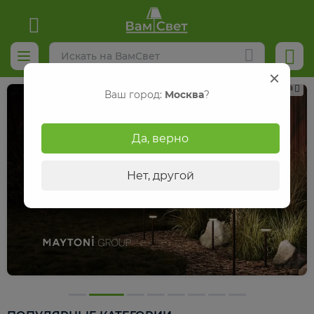
Реклама
Ваш город:
Москва
?
Да, верно
Нет, другой