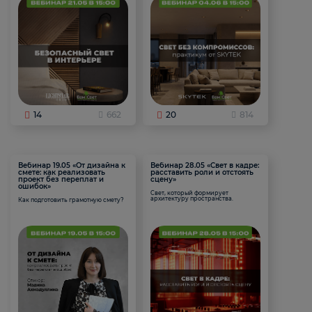
14
662
20
814
Вебинар 19.05 «От дизайна к
Вебинар 28.05 «Свет в кадре:
смете: как реализовать
расставить роли и отстоять
проект без переплат и
сцену»
ошибок»
Свет, который формирует
архитектуру пространства.
Как подготовить грамотную смету?