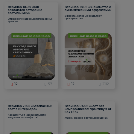
Вебинар 10.08 «Как
Вебинар 18.06 «Знакомство с
создаются авторские
динамическими эффектами»
светильники»
Эффекты, которые оживляют
пространство
Отражение мировых интерьерных
трендов
12
57
12
2112
Вебинар 21.05 «Безопасный
Вебинар 04.06 «Свет без
свет в интерьере»
компромиссов: практикум от
SKYTEK»
Как добиться максимального
визуального комфорта?
Живой разбор световых решений