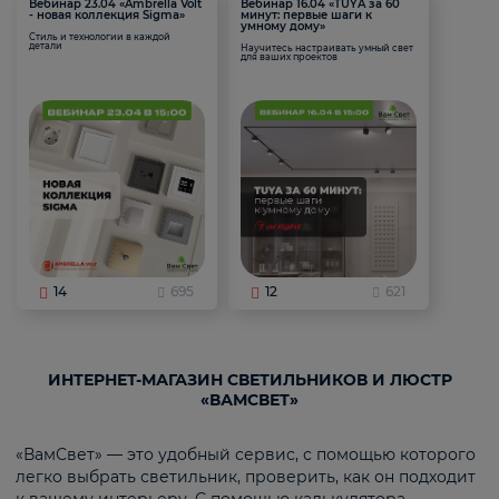
Вебинар 23.04 «Ambrella Volt
Вебинар 16.04 «TUYA за 60
- новая коллекция Sigma»
минут: первые шаги к
умному дому»
Стиль и технологии в каждой
детали
Научитесь настраивать умный свет
для ваших проектов
14
695
12
621
ИНТЕРНЕТ-МАГАЗИН СВЕТИЛЬНИКОВ И ЛЮСТР
«ВАМСВЕТ»
«ВамСвет» — это удобный сервис, с помощью которого
легко выбрать светильник, проверить, как он подходит