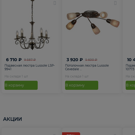
6 710 ₽
3 920 ₽
10 
9 587 ₽
5 600 ₽
Подвесная люстра Lussole LSP-
Потолочная люстра Lussole
Подве
9941
Cevedale ...
10773
На складе
1
шт
На складе
1
шт
На с
В корзину
В корзину
В ко
АКЦИИ