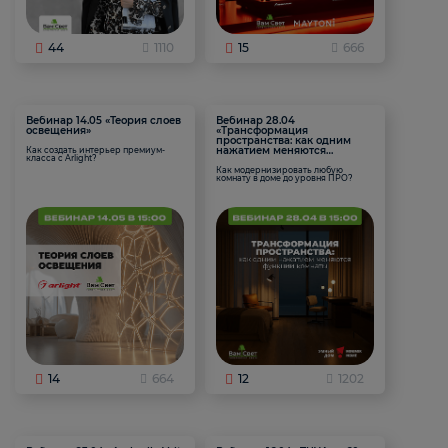
44
1110
15
666
Вебинар 14.05 «Теория слоев
Вебинар 28.04
освещения»
«Трансформация
пространства: как одним
нажатием меняются
Как создать интерьер премиум-
класса с Arlight?
функции комнаты
Как модернизировать любую
комнату в доме до уровня ПРО?
14
664
12
1202