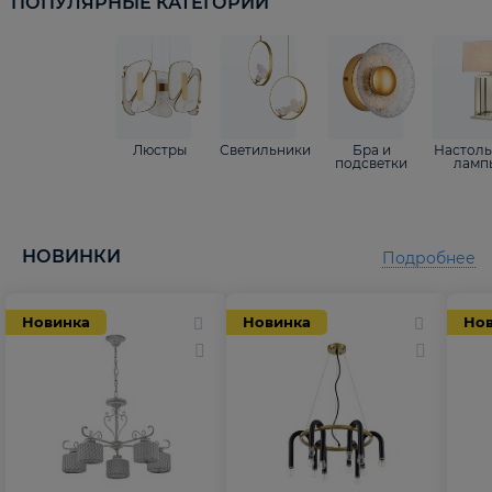
ПОПУЛЯРНЫЕ КАТЕГОРИИ
Люстры
Светильники
Бра и
Настол
подсветки
ламп
НОВИНКИ
Подробнее
Новинка
Новинка
Но