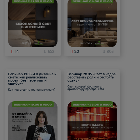
14
652
20
803
Вебинар 19.05 «От дизайна к
Вебинар 28.05 «Свет в кадре:
смете: как реализовать
расставить роли и отстоять
проект без переплат и
сцену»
ошибок»
Свет, который формирует
архитектуру пространства.
Как подготовить грамотную смету?