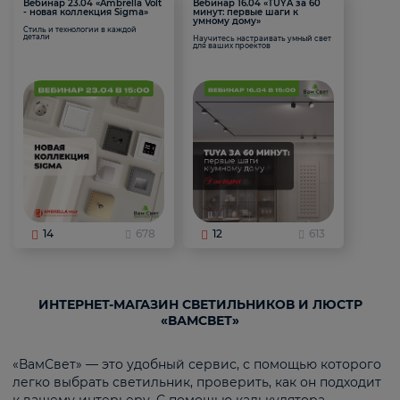
Вебинар 23.04 «Ambrella Volt
Вебинар 16.04 «TUYA за 60
- новая коллекция Sigma»
минут: первые шаги к
умному дому»
Стиль и технологии в каждой
детали
Научитесь настраивать умный свет
для ваших проектов
14
678
12
613
ИНТЕРНЕТ-МАГАЗИН СВЕТИЛЬНИКОВ И ЛЮСТР
«ВАМСВЕТ»
«ВамСвет» — это удобный сервис, с помощью которого
легко выбрать светильник, проверить, как он подходит