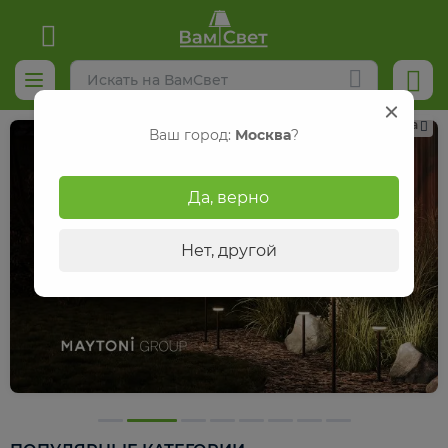
Реклама
Ваш город:
Москва
?
Да, верно
Нет, другой