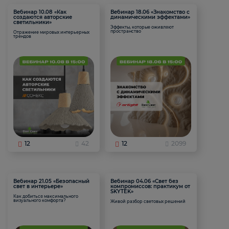
Вебинар 10.08 «Как
Вебинар 18.06 «Знакомство с
создаются авторские
динамическими эффектами»
светильники»
Эффекты, которые оживляют
пространство
Отражение мировых интерьерных
трендов
12
42
12
2099
Вебинар 21.05 «Безопасный
Вебинар 04.06 «Свет без
свет в интерьере»
компромиссов: практикум от
SKYTEK»
Как добиться максимального
визуального комфорта?
Живой разбор световых решений