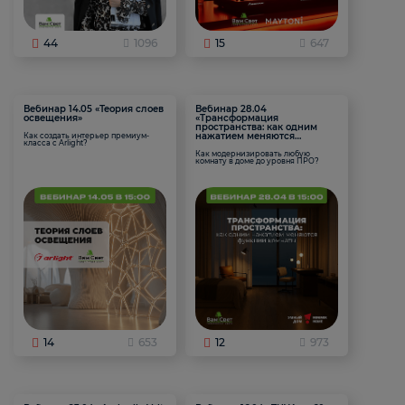
44
1096
15
647
Вебинар 14.05 «Теория слоев
Вебинар 28.04
освещения»
«Трансформация
пространства: как одним
нажатием меняются
Как создать интерьер премиум-
класса с Arlight?
функции комнаты
Как модернизировать любую
комнату в доме до уровня ПРО?
14
653
12
973