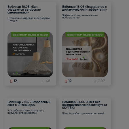
Вебинар 10.08 «Как
Вебинар 18.06 «Знакомство с
создаются авторские
динамическими эффектами»
светильники»
Эффекты, которые оживляют
пространство
Отражение мировых интерьерных
трендов
12
46
12
2107
Вебинар 21.05 «Безопасный
Вебинар 04.06 «Свет без
свет в интерьере»
компромиссов: практикум от
SKYTEK»
Как добиться максимального
визуального комфорта?
Живой разбор световых решений