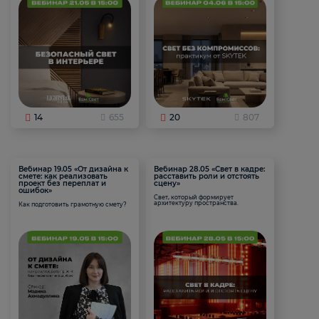
14
655
20
807
Вебинар 19.05 «От дизайна к
Вебинар 28.05 «Свет в кадре:
смете: как реализовать
расставить роли и отстоять
проект без переплат и
сцену»
ошибок»
Свет, который формирует
архитектуру пространства.
Как подготовить грамотную смету?