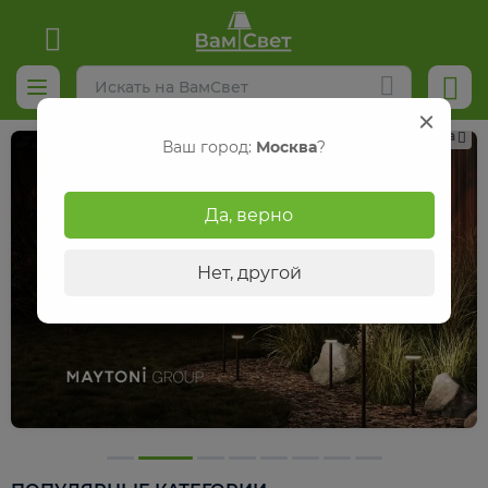
Реклама
Ваш город:
Москва
?
Да, верно
Нет, другой