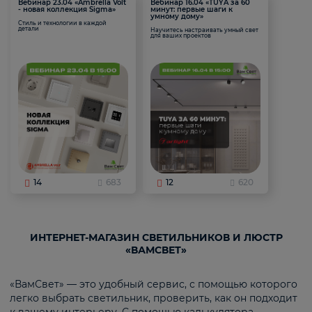
Вебинар 23.04 «Ambrella Volt
Вебинар 16.04 «TUYA за 60
- новая коллекция Sigma»
минут: первые шаги к
умному дому»
Стиль и технологии в каждой
детали
Научитесь настраивать умный свет
для ваших проектов
14
683
12
620
ИНТЕРНЕТ-МАГАЗИН СВЕТИЛЬНИКОВ И ЛЮСТР
«ВАМСВЕТ»
«ВамСвет» — это удобный сервис, с помощью которого
легко выбрать светильник, проверить, как он подходит