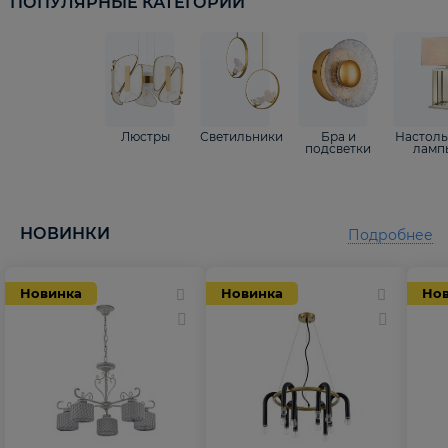
ПОПУЛЯРНЫЕ КАТЕГОРИИ
Люстры
Светильники
Бра и
Настол
подсветки
ламп
НОВИНКИ
Подробнее
Новинка
Новинка
Но