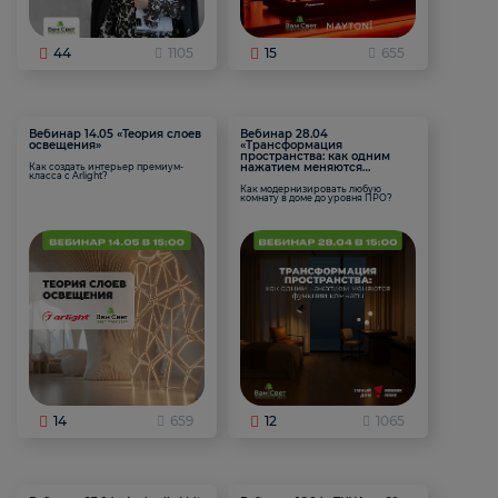
44
1105
15
655
Вебинар 14.05 «Теория слоев
Вебинар 28.04
освещения»
«Трансформация
пространства: как одним
нажатием меняются
Как создать интерьер премиум-
класса с Arlight?
функции комнаты
Как модернизировать любую
комнату в доме до уровня ПРО?
14
659
12
1065