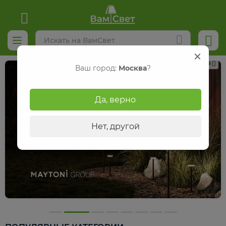
Реклама
Ваш город:
Москва
?
Да, верно
Нет, другой