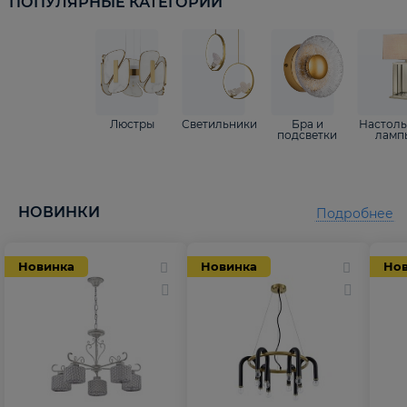
ПОПУЛЯРНЫЕ КАТЕГОРИИ
Люстры
Светильники
Бра и
Настол
подсветки
ламп
НОВИНКИ
Подробнее
Новинка
Новинка
Но