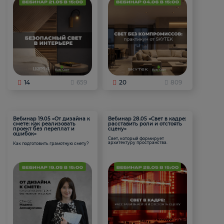
14
659
20
809
Вебинар 19.05 «От дизайна к
Вебинар 28.05 «Свет в кадре:
смете: как реализовать
расставить роли и отстоять
проект без переплат и
сцену»
ошибок»
Свет, который формирует
архитектуру пространства.
Как подготовить грамотную смету?