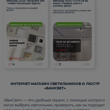
Вебинар 23.04 «Ambrella Volt
Вебинар 16.04 «TUYA за 60
- новая коллекция Sigma»
минут: первые шаги к
умному дому»
Стиль и технологии в каждой
детали
Научитесь настраивать умный свет
для ваших проектов
14
687
12
620
ИНТЕРНЕТ-МАГАЗИН СВЕТИЛЬНИКОВ И ЛЮСТР
«ВАМСВЕТ»
«ВамСвет» — это удобный сервис, с помощью которого
легко выбрать светильник, проверить, как он подходит