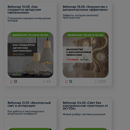
Вебинар 10.08 «Как
Вебинар 18.06 «Знакомство с
создаются авторские
динамическими эффектами»
светильники»
Эффекты, которые оживляют
пространство
Отражение мировых интерьерных
трендов
12
49
12
2109
Вебинар 21.05 «Безопасный
Вебинар 04.06 «Свет без
свет в интерьере»
компромиссов: практикум от
SKYTEK»
Как добиться максимального
визуального комфорта?
Живой разбор световых решений