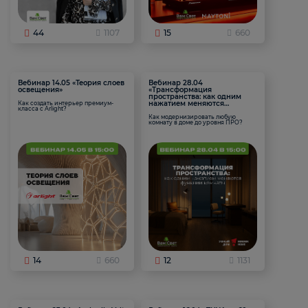
44
1107
15
660
Вебинар 14.05 «Теория слоев
Вебинар 28.04
освещения»
«Трансформация
пространства: как одним
нажатием меняются
Как создать интерьер премиум-
класса с Arlight?
функции комнаты
Как модернизировать любую
комнату в доме до уровня ПРО?
14
660
12
1131