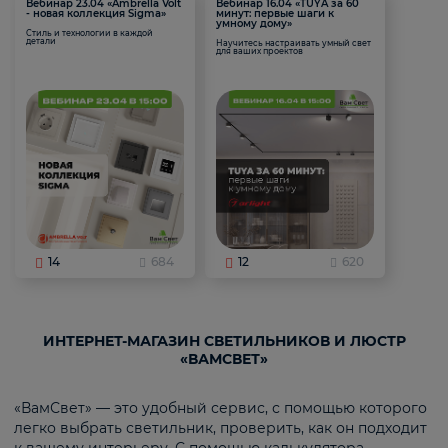
Вебинар 23.04 «Ambrella Volt
Вебинар 16.04 «TUYA за 60
- новая коллекция Sigma»
минут: первые шаги к
умному дому»
Стиль и технологии в каждой
детали
Научитесь настраивать умный свет
для ваших проектов
14
684
12
620
ИНТЕРНЕТ-МАГАЗИН СВЕТИЛЬНИКОВ И ЛЮСТР
«ВАМСВЕТ»
«ВамСвет» — это удобный сервис, с помощью которого
легко выбрать светильник, проверить, как он подходит