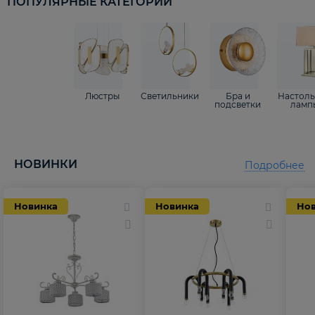
ПОПУЛЯРНЫЕ КАТЕГОРИИ
Люстры
Светильники
Бра и
Настол
подсветки
ламп
НОВИНКИ
Подробнее
Новинка
Новинка
Но