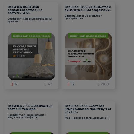
Вебинар 10.08 «Как
Вебинар 18.06 «Знакомство с
создаются авторские
динамическими эффектами»
светильники»
Эффекты, которые оживляют
пространство
Отражение мировых интерьерных
трендов
12
47
12
2108
Вебинар 21.05 «Безопасный
Вебинар 04.06 «Свет без
свет в интерьере»
компромиссов: практикум от
SKYTEK»
Как добиться максимального
визуального комфорта?
Живой разбор световых решений