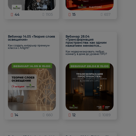
44
1105
15
657
Вебинар 14.05 «Теория слоев
Вебинар 28.04
освещения»
«Трансформация
пространства: как одним
нажатием меняются
Как создать интерьер премиум-
класса с Arlight?
функции комнаты
Как модернизировать любую
комнату в доме до уровня ПРО?
14
660
12
1089