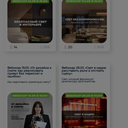
14
656
20
808
Вебинар 19.05 «От дизайна к
Вебинар 28.05 «Свет в кадре:
смете: как реализовать
расставить роли и отстоять
проект без переплат и
сцену»
ошибок»
Свет, который формирует
архитектуру пространства.
Как подготовить грамотную смету?