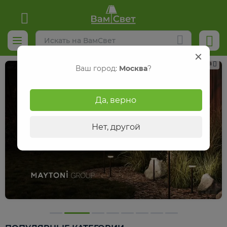
Реклама
Ваш город:
Москва
?
Да, верно
Нет, другой